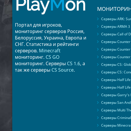
Play
M
on
МОНИТОРИН
Серверы ARK: Surv
Портал для игроков,
Серверы ARMA 3
мониторинг серверов Россия,
Серверы Call of D
Белоруссия, Украина, Европа и
Серверы Counter S
СНГ. Статистика и рейтинги
Серверы Counter 
серверов.
Minecraft
мониторинг.
CS GO
Серверы Counter 
мониторинг. Серверы
CS 1.6
, а
Серверы CS: Glob
так же серверы
CS Source
.
Серверы CS: Cond
Серверы Half Life
Серверы Half Life
Серверы Garry's
Серверы San Andr
Серверы Multi The
Серверы Criminal 
Серверы Minecra