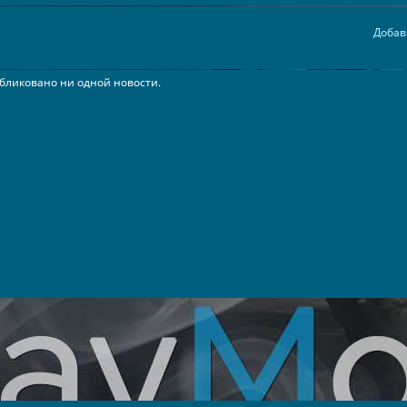
Добав
бликовано ни одной новости.