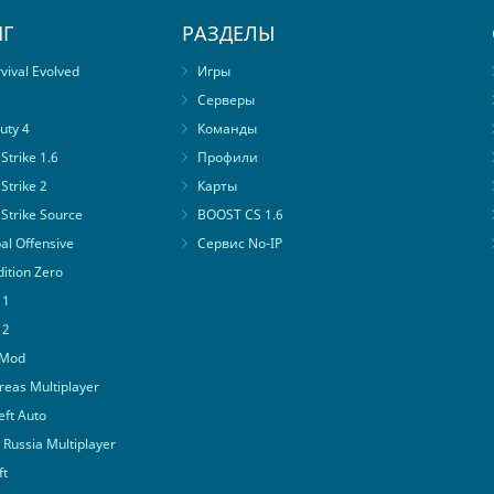
Г
РАЗДЕЛЫ
ival Evolved
Игры
Серверы
uty 4
Команды
trike 1.6
Профили
Strike 2
Карты
Strike Source
BOOST CS 1.6
al Offensive
Сервис No-IP
ition Zero
 1
 2
 Mod
eas Multiplayer
ft Auto
Russia Multiplayer
ft