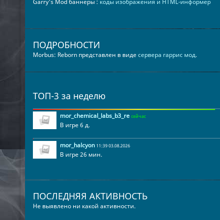
Garry's Mod баннеры :
коды изображения и HTML-информер
ПОДРОБНОСТИ
Morbus: Reborn представлен в виде
сервера гаррис мод
.
ТОП-3 за неделю
mor_chemical_labs_b3_re
сейчас
В игре 6 д.
mor_halcyon
11:39 03.08.2026
В игре 26 мин.
ПОСЛЕДНЯЯ АКТИВНОСТЬ
Не выявлено ни какой активности.