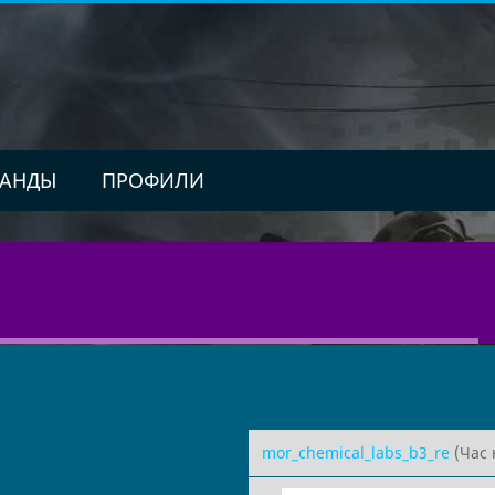
АНДЫ
ПРОФИЛИ
mor_chemical_labs_b3_re
(Час 