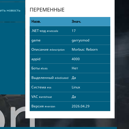
ПЕРЕМЕННЫЕ
ить новость
Назв.
Знач.
.NET-код
17
#netcode
game
garrysmod
Описание
Morbus: Reborn
#description
appid
4000
Боты
Нет
#bots
Выделенный
Да
#dedicated
Система
Linux
#os
VAC
Да
#anticheat
Версия
2026.04.29
#version