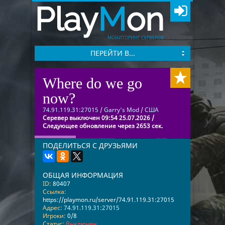
Play
M
on
МОНИТОРИНГ СЕРВЕРОВ
ПЕРЕЙТИ В...
Where do we go
now?
74.91.119.31:27015
/
Garry's Mod
/
США
Серевер выключен 09:54 25.07.2026 /
Следующее обновление через 2653 сек.
ПОДЕЛИТЬСЯ С ДРУЗЬЯМИ
ОБЩАЯ ИНФОРМАЦИЯ
ID:
80407
Ссылка:
https://playmon.ru/server/74.91.119.31:27015
Адрес:
74.91.119.31:27015
Игроки:
0/8
Статус:
Выключен