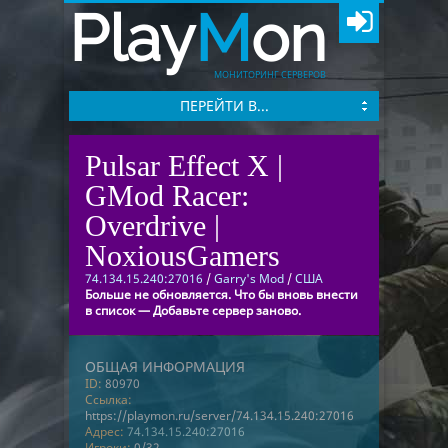
Play
M
on
МОНИТОРИНГ СЕРВЕРОВ
ПЕРЕЙТИ В...
Pulsar Effect X |
GMod Racer:
Overdrive |
NoxiousGamers
74.134.15.240:27016
/
Garry's Mod
/
США
Больше не обновляется. Что бы вновь внести
в список — Добавьте сервер заново.
ОБЩАЯ ИНФОРМАЦИЯ
ID:
80970
Ссылка:
https://playmon.ru/server/74.134.15.240:27016
Адрес:
74.134.15.240:27016
Игроки:
0/32