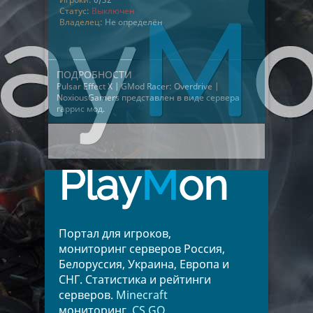
Статус:
Выключен
Владелец:
Не определён
ПОДРОБНОСТИ
Pulsar Effect X | GMod Racer: Overdrive |
NoxiousGamers представлен в виде
сервера
гаррис мод
.
Play
M
on
Портал для игроков,
мониторинг серверов Россия,
Белоруссия, Украина, Европа и
СНГ. Статистика и рейтинги
серверов.
Minecraft
мониторинг.
CS GO