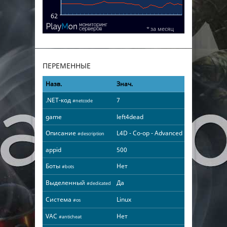
ПЕРЕМЕННЫЕ
Назв.
Знач.
.NET-код
7
#netcode
game
left4dead
Описание
L4D - Co-op - Advanced
#description
appid
500
Боты
Нет
#bots
Выделенный
Да
#dedicated
Система
Linux
#os
VAC
Нет
#anticheat