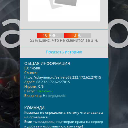
10 мин.
3 ч.
53% шанс, что не сменится за 3 ч.
Показать историю
ОБЩАЯ ИНФОРМАЦИЯ
ID:
14588
Ссылка:
https://playmon.ru/server/68.232.172.62:27015
Адрес:
68.232.172.62:27015
Игроки:
0/6
Статус:
Включен
Владелец:
Не определён
КОМАНДА
Команда не определена, потому что владелец
не объявился.
Если ты владелец,
подтверди права на сервер
и добавь информацию о команде!