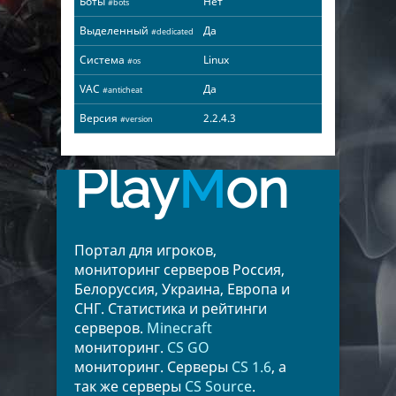
Боты
Нет
#bots
Выделенный
Да
#dedicated
Система
Linux
#os
VAC
Да
#anticheat
Версия
2.2.4.3
#version
Play
M
on
Портал для игроков,
мониторинг серверов Россия,
Белоруссия, Украина, Европа и
СНГ. Статистика и рейтинги
серверов.
Minecraft
мониторинг.
CS GO
мониторинг. Серверы
CS 1.6
, а
так же серверы
CS Source
.