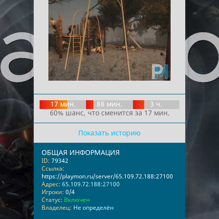
17 мин.
88 мин.
3 ч.
60% шанс, что сменится за 17 мин.
Показать историю
ОБЩАЯ ИНФОРМАЦИЯ
ID:
79342
Ссылка:
https://playmon.ru/server/65.109.72.188:27100
Адрес:
65.109.72.188:27100
Игроки:
0/4
Статус:
Включен
Владелец:
Не определён