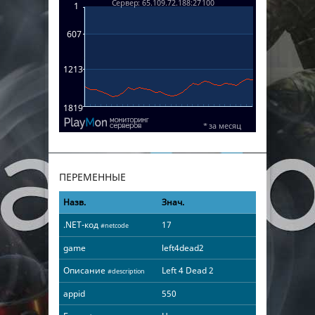
ПЕРЕМЕННЫЕ
Назв.
Знач.
.NET-код
17
#netcode
game
left4dead2
Описание
Left 4 Dead 2
#description
appid
550