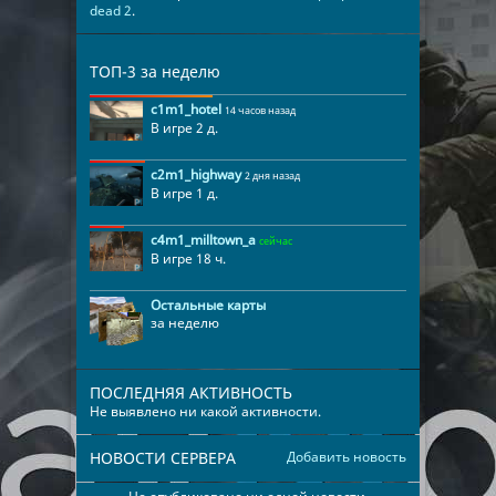
dead 2
.
ТОП-3 за неделю
c1m1_hotel
14 часов назад
В игре 2 д.
c2m1_highway
2 дня назад
В игре 1 д.
c4m1_milltown_a
сейчас
В игре 18 ч.
Остальные карты
за неделю
ПОСЛЕДНЯЯ АКТИВНОСТЬ
Не выявлено ни какой активности.
НОВОСТИ СЕРВЕРА
Добавить новость