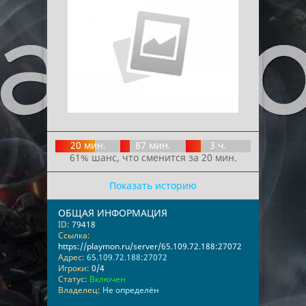
20 мин.
87 мин.
3 ч.
61% шанс, что сменится за 20 мин.
Показать историю
ОБЩАЯ ИНФОРМАЦИЯ
ID:
79418
Ссылка:
https://playmon.ru/server/65.109.72.188:27072
Адрес:
65.109.72.188:27072
Игроки:
0/4
Статус:
Включен
Владелец:
Не определён