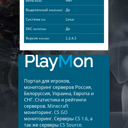
Боты
Нет
#bots
Выделенный
Да
#dedicated
Система
Linux
#os
VAC
Да
#anticheat
Версия
2.2.4.3
#version
Play
M
on
Портал для игроков,
мониторинг серверов Россия,
Белоруссия, Украина, Европа и
СНГ. Статистика и рейтинги
серверов.
Minecraft
мониторинг.
CS GO
мониторинг. Серверы
CS 1.6
, а
так же серверы
CS Source
.