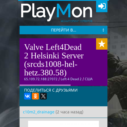
Play
M
on
МОНИТОРИНГ СЕРВЕРОВ
ПЕРЕЙТИ В...
Valve Left4Dead
2 Helsinki Server
(srcds1008-hel-
hetz.380.58)
65.109.72.188:27072
/
Left 4 Dead 2
/
США
ПОДЕЛИТЬСЯ С ДРУЗЬЯМИ
c10m2_drainage
(2 часа назад)