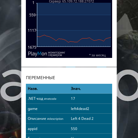
ПЕРЕМЕННЫЕ
Назв.
Знач.
.NET-код
17
#netcode
game
left4dead2
Описание
Left 4 Dead 2
#description
appid
550