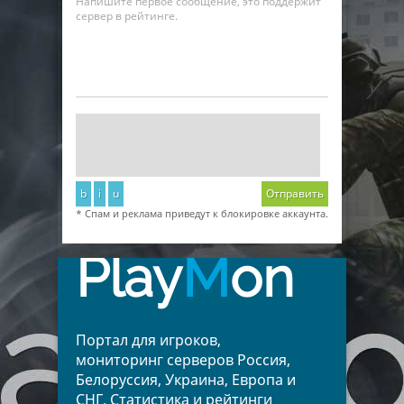
Напишите первое сообщение, это поддержит
сервер в рейтинге.
b
i
u
Отправить
* Спам и реклама приведут к блокировке аккаунта.
Play
M
on
Портал для игроков,
мониторинг серверов Россия,
Белоруссия, Украина, Европа и
СНГ. Статистика и рейтинги