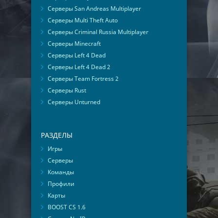
Серверы San Andreas Multiplayer
Серверы Multi Theft Auto
Серверы Criminal Russia Multiplayer
Серверы Minecraft
Серверы Left 4 Dead
Серверы Left 4 Dead 2
Серверы Team Fortress 2
Серверы Rust
Серверы Unturned
РАЗДЕЛЫ
Игры
Серверы
Команды
Профили
Карты
BOOST CS 1.6