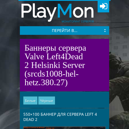
Play
M
on
МОНИТОРИНГ СЕРВЕРОВ
ПЕРЕЙТИ В...
Баннеры сервера
Valve Left4Dead
2 Helsinki Server
(srcds1008-hel-
hetz.380.27)
Белые
Чёрные
550×100 БАННЕР ДЛЯ СЕРВЕРА LEFT 4
DEAD 2