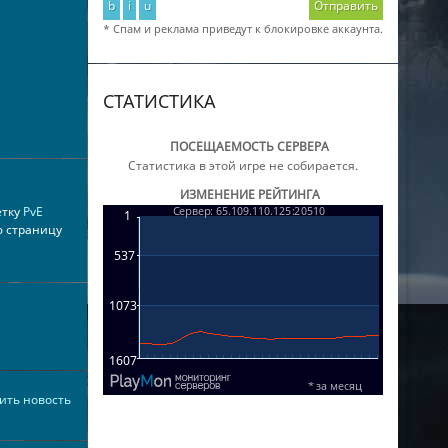
b
i
u
Отправить
* Спам и реклама приведут к блокировке аккаунта.
СТАТИСТИКА
ПОСЕЩАЕМОСТЬ СЕРВЕРА
Статистика в этой игре не собирается.
ИЗМЕНЕНИЕ РЕЙТИНГА
етку
PvE
ю страницу
ить новость