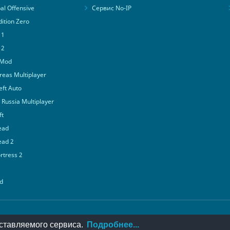
al Offensive
Сервис No-IP
ition Zero
 1
 2
 Mod
eas Multiplayer
ft Auto
Russia Multiplayer
ft
ead
ead 2
tress 2
d
© 2016-2026
PlayMon
::
Мы ВКонтакте
ставляемого сервиса.
Подробнее...