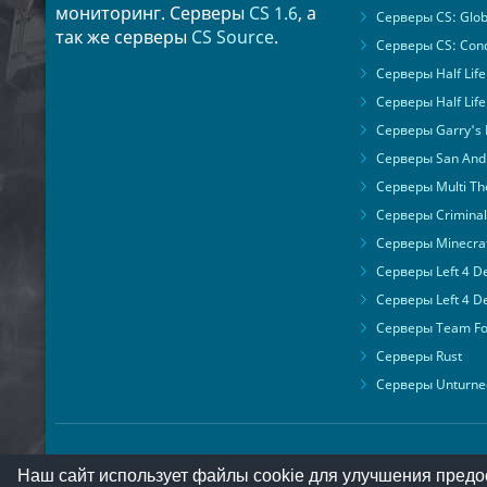
мониторинг. Серверы
CS 1.6
, а
Серверы CS: Glob
так же серверы
CS Source
.
Серверы CS: Cond
Серверы Half Life
Серверы Half Life
Серверы Garry's
Серверы San Andr
Серверы Multi The
Серверы Criminal 
Серверы Minecra
Серверы Left 4 D
Серверы Left 4 D
Серверы Team For
Серверы Rust
Серверы Unturne
Наш сайт использует файлы cookie для улучшения предо