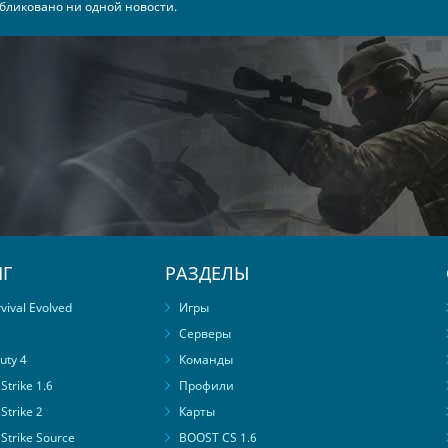
бликовано ни одной новости.
Г
РАЗДЕЛЫ
ival Evolved
Игры
Серверы
uty 4
Команды
trike 1.6
Профили
Strike 2
Карты
Strike Source
BOOST CS 1.6