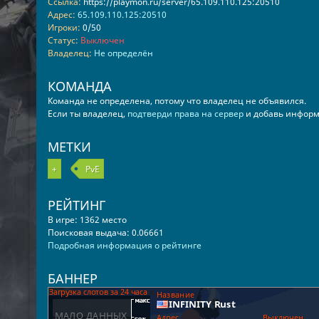
Ссылка:
https://playmon.ru/server/65.109.110.125:20510
Адрес:
65.109.110.125:20510
Игроки:
0/50
Статус:
Выключен
Владелец:
Не определён
КОМАНДА
Команда не определена, потому что владелец не объявился.
Если ты владелец,
подтверди права на сервер
и добавь информ
МЕТКИ
+
PvE
РЕЙТИНГ
В игре: 1362 место
Поисковая выдача: 0.06661
Подробная информация о рейтинге
БАННЕР