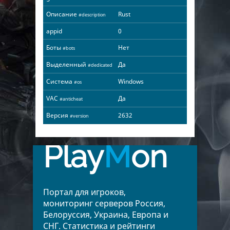
Описание
Rust
#description
appid
0
Боты
Нет
#bots
Выделенный
Да
#dedicated
Система
Windows
#os
VAC
Да
#anticheat
Версия
2632
#version
Play
M
on
Портал для игроков,
мониторинг серверов Россия,
Белоруссия, Украина, Европа и
СНГ. Статистика и рейтинги