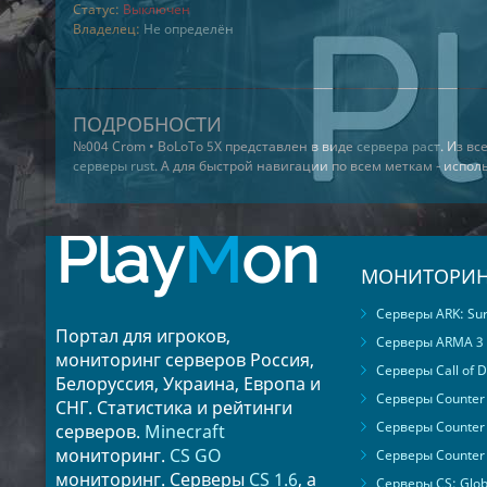
Статус:
Выключен
Владелец:
Не определён
ПОДРОБНОСТИ
№004 Crom • BoLoTo 5X представлен в виде
сервера раст
. Из в
серверы rust
. А для быстрой навигации по всем меткам - испо
Play
M
on
МОНИТОРИН
Серверы ARK: Surv
Портал для игроков,
Серверы ARMA 3
мониторинг серверов Россия,
Серверы Call of D
Белоруссия, Украина, Европа и
Серверы Counter S
СНГ. Статистика и рейтинги
Серверы Counter 
серверов.
Minecraft
мониторинг.
CS GO
Серверы Counter 
мониторинг. Серверы
CS 1.6
, а
Серверы CS: Glob