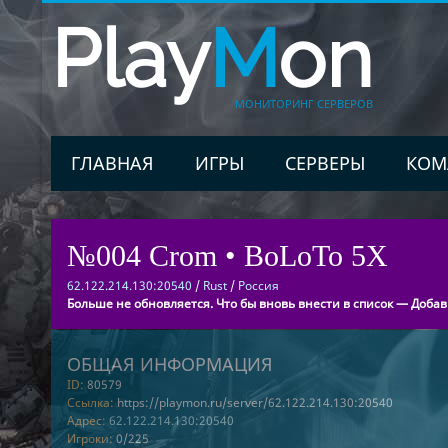
Play
M
on
МОНИТОРИНГ СЕРВЕРОВ
ГЛАВНАЯ
ИГРЫ
СЕРВЕРЫ
КОМ
№004 Crom • BoLoTo 5X
62.122.214.130:20540
/
Rust
/
Россия
Больше не обновляется. Что бы вновь внести в список — Добав
ОБЩАЯ ИНФОРМАЦИЯ
ID:
80579
Ссылка:
https://playmon.ru/server/62.122.214.130:20540
Адрес:
62.122.214.130:20540
Игроки:
0/225