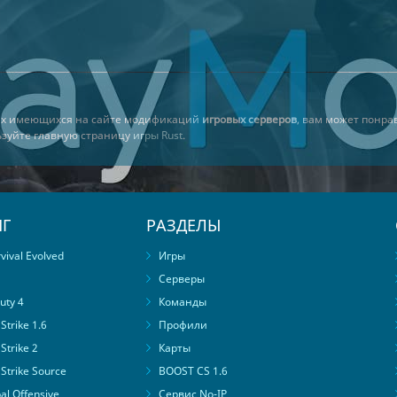
сех имеющихся на сайте модификаций
игровых серверов
, вам может понра
льзуйте главную страницу
игры Rust
.
Г
РАЗДЕЛЫ
ival Evolved
Игры
Серверы
uty 4
Команды
trike 1.6
Профили
Strike 2
Карты
Strike Source
BOOST CS 1.6
al Offensive
Сервис No-IP