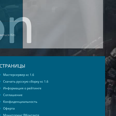
виться
Kits
СТРАНИЦЫ
Мастерсервер кс 1.6
Скачать русскую сборку кс 1.6
Информация о рейтинге
Соглашение
Конфиденциальность
Оферта
Мониторинг ВКонтакте