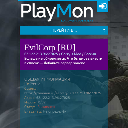
Play
M
on
МОНИТОРИНГ СЕРВЕРОВ
ПЕРЕЙТИ В...
EvilCorp [RU]
62.122.213.96:27025
/
Garry's Mod
/
Россия
Больше не обновляется. Что бы вновь внести
в список — Добавьте сервер заново.
ОБЩАЯ ИНФОРМАЦИЯ
ID:
79912
Ссылка:
https://playmon.ru/server/62.122.213.96:27025
Адрес:
62.122.213.96:27025
Игроки:
0/32
Статус:
Выключен
Владелец:
Не определён