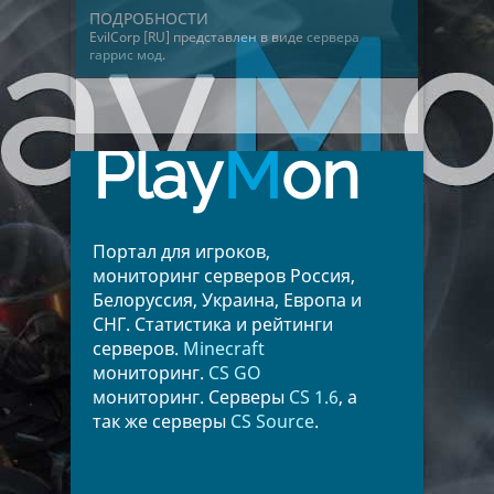
ПОДРОБНОСТИ
EvilCorp [RU] представлен в виде
сервера
гаррис мод
.
Play
M
on
Портал для игроков,
мониторинг серверов Россия,
Белоруссия, Украина, Европа и
СНГ. Статистика и рейтинги
серверов.
Minecraft
мониторинг.
CS GO
мониторинг. Серверы
CS 1.6
, а
так же серверы
CS Source
.