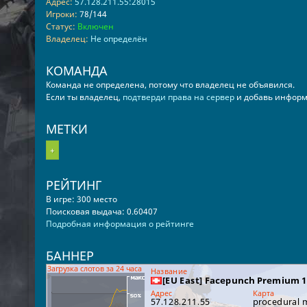
Адрес:
57.128.211.55:28015
Игроки:
78/144
Статус:
Включен
Владелец:
Не определён
КОМАНДА
Команда не определена, потому что владелец не объявился.
Если ты владелец,
подтверди права на сервер
и добавь информ
МЕТКИ
+
РЕЙТИНГ
В игре: 300 место
Поисковая выдача: 0.60407
Подробная информация о рейтинге
БАННЕР