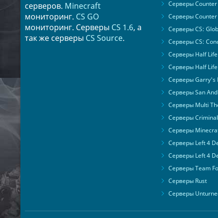
Серверы Counter 
серверов.
Minecraft
41
danuta
мониторинг.
CS GO
Серверы Counter 
42
gregory
мониторинг. Серверы
CS 1.6
, а
Серверы CS: Glob
так же серверы
CS Source
.
43
jacquie
Серверы CS: Cond
44
lindsy
Серверы Half Life
45
hilde
Серверы Half Life
46
kylee
Серверы Garry's
47
tianna
Серверы San Andr
48
nakia
Серверы Multi The
49
afton
Серверы Criminal 
50
keely
Серверы Minecra
51
minerva
Серверы Left 4 D
52
barrie
Серверы Left 4 D
53
barrie
Серверы Team For
54
azucena
Серверы Rust
55
kathline
Серверы Unturne
56
kimbra
57
palmira