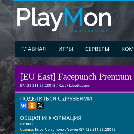
Play
M
on
МОНИТОРИНГ СЕРВЕРОВ
ГЛАВНАЯ
ИГРЫ
СЕРВЕРЫ
КОМ
[EU East] Facepunch Premium
57.128.211.55:28015
/
Rust
/
Швейцария
ПОДЕЛИТЬСЯ С ДРУЗЬЯМИ
ОБЩАЯ ИНФОРМАЦИЯ
ID:
80663
Ссылка:
https://playmon.ru/server/57.128.211.55:28015