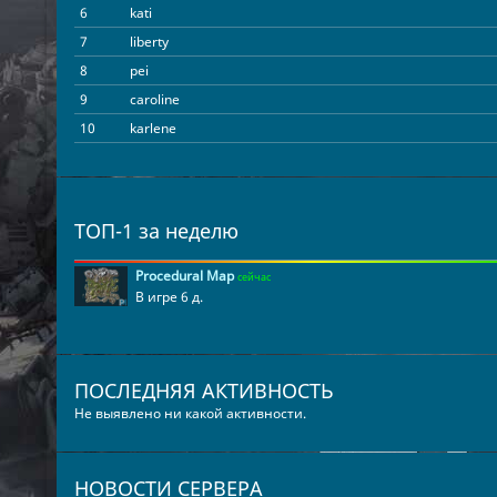
6
kati
7
liberty
8
pei
9
caroline
10
karlene
11
billi
12
ramon
13
marty
ТОП-1 за неделю
14
laticia
15
laticia
Procedural Map
сейчас
В игре 6 д.
16
dulcie
17
sadie
18
jennine
ПОСЛЕДНЯЯ АКТИВНОСТЬ
19
mariette
Не выявлено ни какой активности.
20
sharyn
21
brittany
22
mavis
НОВОСТИ СЕРВЕРА