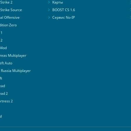
Strike 2
Карты
Strike Source
BOOST CS 1.6
al Offensive
Сервис No-IP
ition Zero
 1
 2
 Mod
eas Multiplayer
ft Auto
Russia Multiplayer
ft
ead
ead 2
tress 2
d