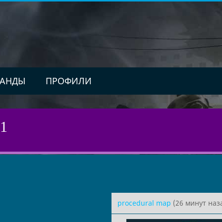
АНДЫ
ПРОФИЛИ
 1
procedural map
(26 минут наз