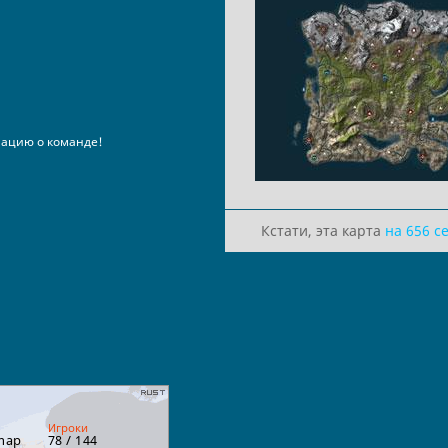
ацию о команде!
Кстати, эта карта
на 656 с