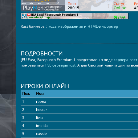
Rust баннеры :
коды изображения и HTML-информер
ПОДРОБНОСТИ
[EU East] Facepunch Premium 1 представлен в виде
сервера раст
понравиться
PvE серверы rust
. А для быстрой навигации по вс
ИГРОКИ ОНЛАЙН
Поз.
Имя
1
reena
2
hester
3
livia
4
imelda
5
cassie