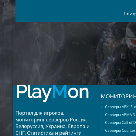
23
dario
24
loris
Не опу
25
rey
26
julia
27
diana
28
elmer
29
tonda
30
bambi
31
allena
32
yvone
33
shenika
Play
M
on
34
maritza
МОНИТОРИН
35
aisha
36
alejandro
Серверы ARK: Surv
Портал для игроков,
37
leland
Серверы ARMA 3
мониторинг серверов Россия,
38
ariel
Серверы Call of D
Белоруссия, Украина, Европа и
39
elouise
Серверы Counter S
СНГ. Статистика и рейтинги
40
cori