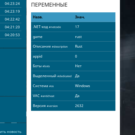
04:23:24
ПЕРЕМЕННЫЕ
04:23:19
Назв.
Знач.
04:22:42
.NET-код
17
04:21:20
#netcode
04:20:53
game
rust
04:20:14
Описание
Rust
#description
04:15:00
appid
0
04:13:39
Боты
Нет
04:06:36
#bots
04:06:36
Выделенный
Да
#dedicated
04:05:24
Система
Windows
#os
03:58:38
VAC
Да
#anticheat
03:51:07
03:49:03
Версия
2632
#version
03:48:44
03:47:33
03:46:28
ить новость