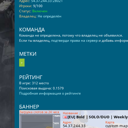
Адрес:
54.37.244.33:28021
Игроки:
9/100
Статус:
Включен
Владелец:
Не определён
КОМАНДА
Команда не определена, потому что владелец не объявился.
Если ты владелец,
подтверди права на сервер
и добавь информ
МЕТКИ
+
РЕЙТИНГ
В игре: 312 место
Поисковая выдача: 0.1579
Подробная информация о рейтинге
БАННЕР