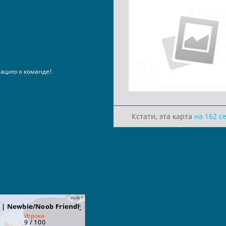
ацию о команде!
Кстати, эта карта
на 162 с