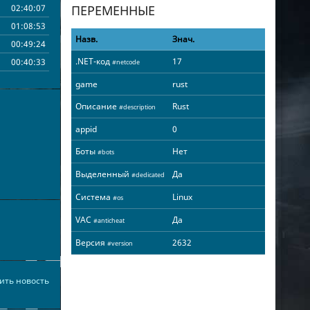
02:40:07
ПЕРЕМЕННЫЕ
01:08:53
Назв.
Знач.
00:49:24
.NET-код
17
00:40:33
#netcode
game
rust
Описание
Rust
#description
appid
0
Боты
Нет
#bots
Выделенный
Да
#dedicated
Система
Linux
#os
VAC
Да
#anticheat
Версия
2632
#version
ить новость