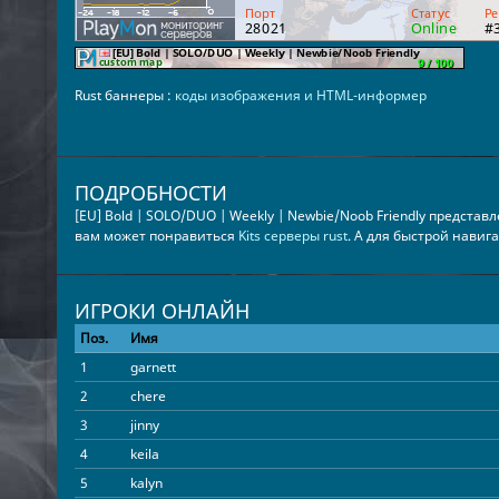
Rust баннеры :
коды изображения и HTML-информер
ПОДРОБНОСТИ
[EU] Bold | SOLO/DUO | Weekly | Newbie/Noob Friendly представ
вам может понравиться
Kits серверы rust
. А для быстрой навиг
ИГРОКИ ОНЛАЙН
Поз.
Имя
1
garnett
2
chere
3
jinny
4
keila
5
kalyn