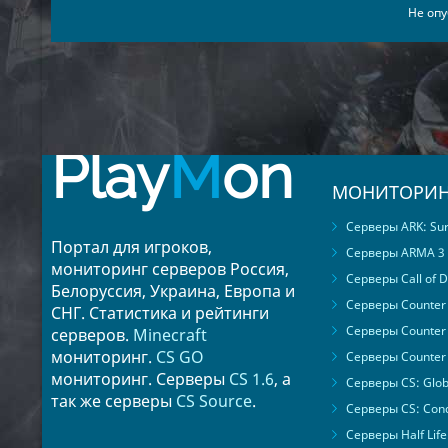
Не опу
Play
M
on
МОНИТОРИН
Серверы ARK: Surv
Портал для игроков,
Серверы ARMA 3
мониторинг серверов Россия,
Серверы Call of D
Белоруссия, Украина, Европа и
Серверы Counter S
СНГ. Статистика и рейтинги
Серверы Counter 
серверов.
Minecraft
мониторинг.
CS GO
Серверы Counter 
мониторинг. Серверы
CS 1.6
, а
Серверы CS: Glob
так же серверы
CS Source
.
Серверы CS: Cond
Серверы Half Life