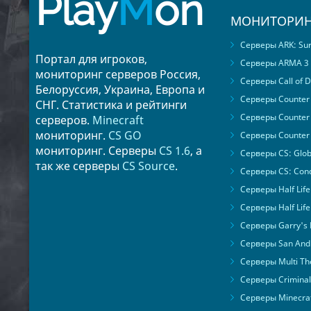
Play
M
on
МОНИТОРИН
Серверы ARK: Surv
Портал для игроков,
Серверы ARMA 3
мониторинг серверов Россия,
Серверы Call of D
Белоруссия, Украина, Европа и
Серверы Counter S
СНГ. Статистика и рейтинги
Серверы Counter 
серверов.
Minecraft
мониторинг.
CS GO
Серверы Counter 
мониторинг. Серверы
CS 1.6
, а
Серверы CS: Glob
так же серверы
CS Source
.
Серверы CS: Cond
Серверы Half Life
Серверы Half Life
Серверы Garry's
Серверы San Andr
Серверы Multi The
Серверы Criminal 
Серверы Minecra