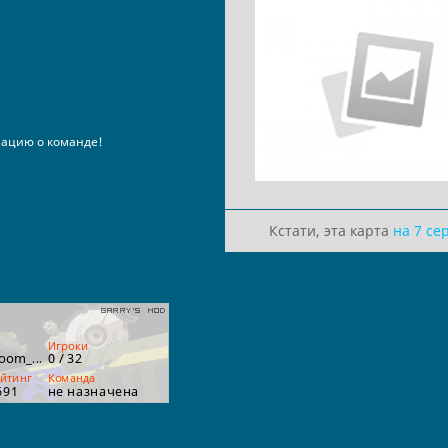
ацию о команде!
Кстати, эта карта
на 7 се