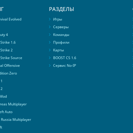
Г
РАЗДЕЛЫ
ival Evolved
Игры
Серверы
uty 4
Команды
trike 1.6
Профили
Strike 2
Карты
Strike Source
BOOST CS 1.6
al Offensive
Сервис No-IP
ition Zero
 1
 2
 Mod
eas Multiplayer
ft Auto
Russia Multiplayer
ft