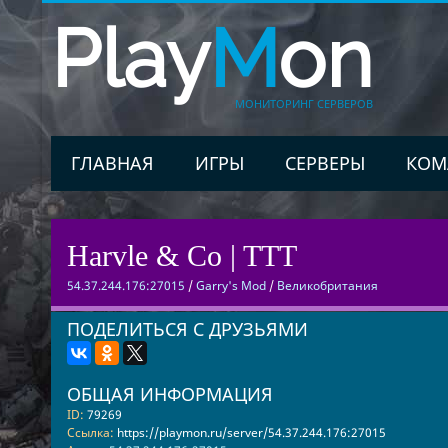
Play
M
on
МОНИТОРИНГ СЕРВЕРОВ
ГЛАВНАЯ
ИГРЫ
СЕРВЕРЫ
КОМ
Harvle & Co | TTT
54.37.244.176:27015
/
Garry's Mod
/
Великобритания
ПОДЕЛИТЬСЯ С ДРУЗЬЯМИ
ОБЩАЯ ИНФОРМАЦИЯ
ID:
79269
Ссылка:
https://playmon.ru/server/54.37.244.176:27015