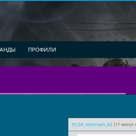
АНДЫ
ПРОФИЛИ
ttt_bb_teenroom_b2
(17 минут 