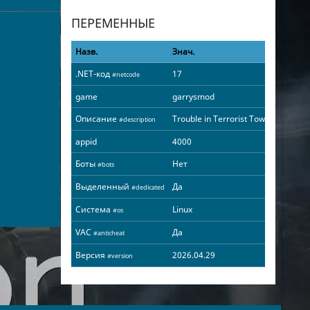
ПЕРЕМЕННЫЕ
Назв.
Знач.
.NET-код
17
#netcode
game
garrysmod
Описание
Trouble in Terrorist Town
#description
appid
4000
Боты
Нет
#bots
Выделенный
Да
#dedicated
Система
Linux
#os
VAC
Да
#anticheat
Версия
2026.04.29
#version