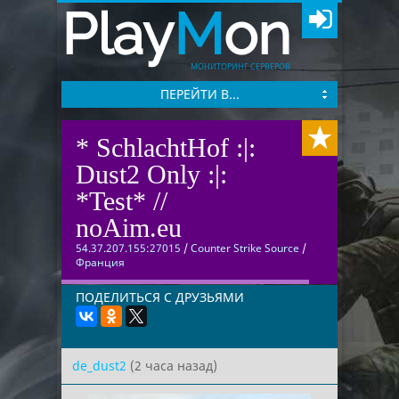
Play
M
on
МОНИТОРИНГ СЕРВЕРОВ
ПЕРЕЙТИ В...
* SchlachtHof :|:
Dust2 Only :|:
*Test* //
noAim.eu
54.37.207.155:27015
/
Counter Strike Source
/
Франция
ПОДЕЛИТЬСЯ С ДРУЗЬЯМИ
de_dust2
(2 часа назад)