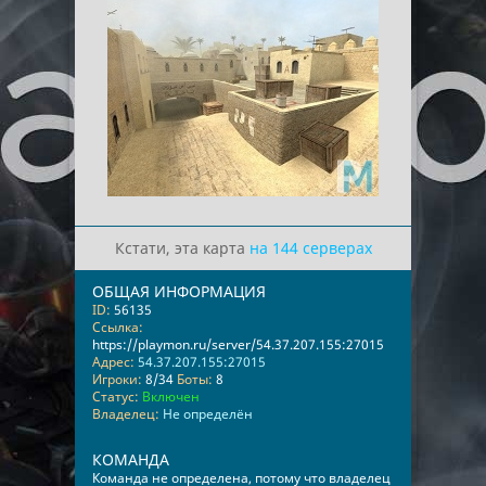
Кстати, эта карта
на 144 серверах
ОБЩАЯ ИНФОРМАЦИЯ
ID:
56135
Ссылка:
https://playmon.ru/server/54.37.207.155:27015
Адрес:
54.37.207.155:27015
Игроки:
8/34
Боты:
8
Статус:
Включен
Владелец:
Не определён
КОМАНДА
Команда не определена, потому что владелец