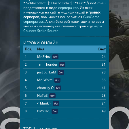
* SchlachtHof :|: Dust2 Only :|: *Test* // noAim.eu
представлен в виде
сервера ксс
. Из всех
имеющихся на сайте модификаций
игровых
серверов
, вам может понравиться
GunGame
серверы css
. А для быстрой навигации по всем
меткам - используйте главную страницу
игры
Counter Strike Source
.
ИГРОКИ ОНЛАЙН
Поз.
Имя
Счет
Время
1
Mr.Prinz
24
22:24:31
бот
2
TnT Thunder
31
22:24:31
бот
3
just ScrEaM
23
22:24:31
бот
4
Mr. White
56
22:24:24
бот
5
chanzky Q
41
22:24:31
бот
6
NaTaS
23
22:24:31
бот
7
< blank >
24
22:24:31
бот
8
PsYcHo.
49
22:24:31
бот
ТОП-1 за неделю