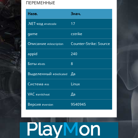
ПЕРЕМЕННЫЕ
Назв.
Знач.
.NET-код
17
#netcode
game
cstrike
Описание
Counter-Strike: Source
#description
appid
240
Боты
8
#bots
Выделенный
Да
#dedicated
Система
Linux
#os
VAC
Да
#anticheat
Версия
9540945
#version
Play
M
on