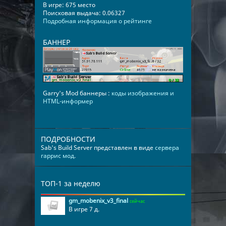
В игре: 675 место
Поисковая выдача: 0.06327
Подробная информация о рейтинге
БАННЕР
Garry's Mod баннеры :
коды изображения и
HTML-информер
ПОДРОБНОСТИ
Sab's Build Server представлен в виде
сервера
гаррис мод
.
ТОП-1 за неделю
gm_mobenix_v3_final
сейчас
В игре 7 д.