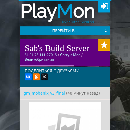
Play
M
on
МОНИТОРИНГ СЕРВЕРОВ
ПЕРЕЙТИ В...
Sab's Build Server
51.91.78.111:27015
/
Garry's Mod
/
Великобритания
ПОДЕЛИТЬСЯ С ДРУЗЬЯМИ
gm_mobenix_v3_final
(40 минут назад)