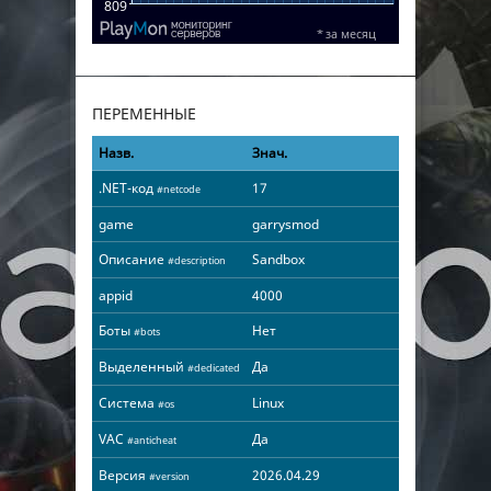
ПЕРЕМЕННЫЕ
Назв.
Знач.
.NET-код
17
#netcode
game
garrysmod
Описание
Sandbox
#description
appid
4000
Боты
Нет
#bots
Выделенный
Да
#dedicated
Система
Linux
#os
VAC
Да
#anticheat
Версия
2026.04.29
#version