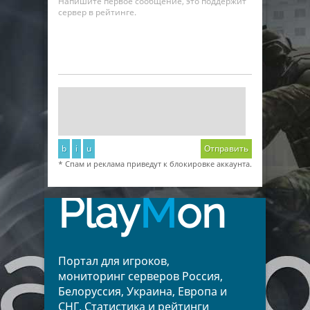
Напишите первое сообщение, это поддержит
сервер в рейтинге.
b
i
u
Отправить
* Спам и реклама приведут к блокировке аккаунта.
Play
M
on
Портал для игроков,
мониторинг серверов Россия,
Белоруссия, Украина, Европа и
СНГ. Статистика и рейтинги