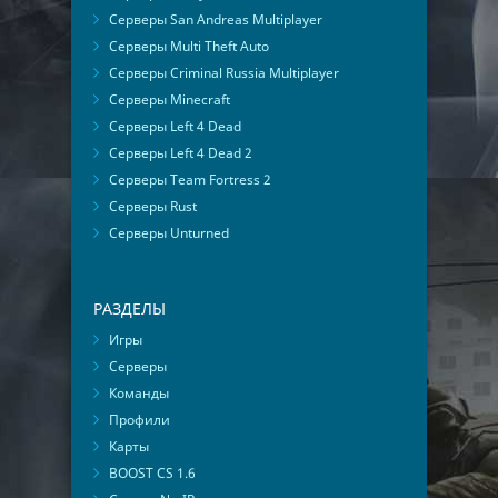
Серверы San Andreas Multiplayer
Серверы Multi Theft Auto
Серверы Criminal Russia Multiplayer
Серверы Minecraft
Серверы Left 4 Dead
Серверы Left 4 Dead 2
Серверы Team Fortress 2
Серверы Rust
Серверы Unturned
РАЗДЕЛЫ
Игры
Серверы
Команды
Профили
Карты
BOOST CS 1.6