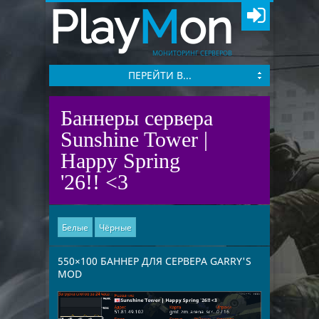
Play
M
on
МОНИТОРИНГ СЕРВЕРОВ
ПЕРЕЙТИ В...
Баннеры сервера
Sunshine Tower |
Happy Spring
'26!! <3
Белые
Чёрные
550×100 БАННЕР ДЛЯ СЕРВЕРА GARRY'S
MOD