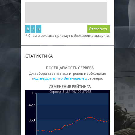
b
i
u
Отправить
* Спам и реклама приведут к блокировке аккаунта.
СТАТИСТИКА
ПОСЕЩАЕМОСТЬ СЕРВЕРА
Для сбора статистики игроков необходимо
подтвердить, что Вы владелец
сервера.
ИЗМЕНЕНИЕ РЕЙТИНГА