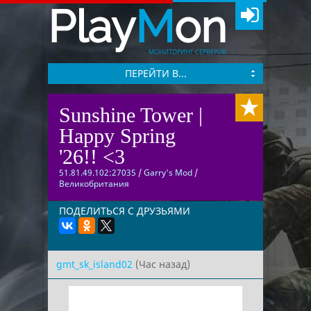
Play
M
on
МОНИТОРИНГ СЕРВЕРОВ
ПЕРЕЙТИ В...
Sunshine Tower |
Happy Spring
'26!! <3
51.81.49.102:27035
/
Garry's Mod
/
Великобритания
ПОДЕЛИТЬСЯ С ДРУЗЬЯМИ
gmt_sk_island02
(Час назад)