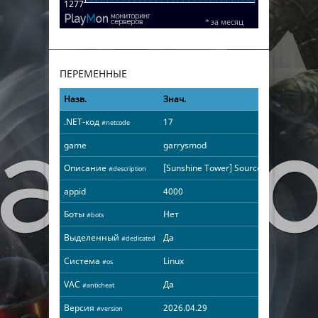
ПЕРЕМЕННЫЕ
Назв.
Знач.
.NET-код
17
#netcode
game
garrysmod
Описание
[Sunshine Tower] Source Karts
#description
appid
4000
Боты
Нет
#bots
Выделенный
Да
#dedicated
Система
Linux
#os
VAC
Да
#anticheat
Версия
2026.04.29
#version