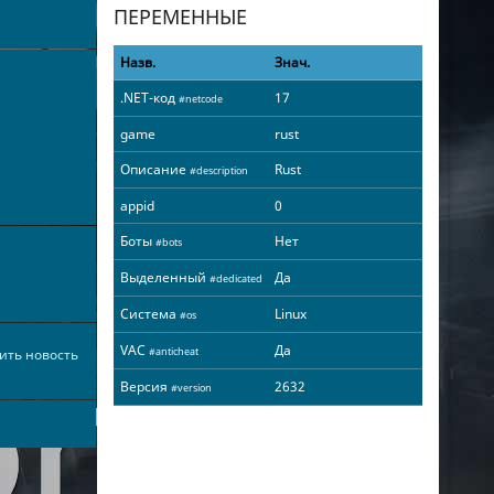
ПЕРЕМЕННЫЕ
Назв.
Знач.
.NET-код
17
#netcode
game
rust
Описание
Rust
#description
appid
0
Боты
Нет
#bots
Выделенный
Да
#dedicated
Система
Linux
#os
VAC
Да
#anticheat
ить новость
Версия
2632
#version