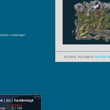
ацию о команде!
Кстати, эта карта
на 684 с