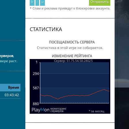
b
i
u
Отправить
* Спам и реклама приведут к блокировке аккаунта.
СТАТИСТИКА
ПОСЕЩАЕМОСТЬ СЕРВЕРА
Статистика в этой игре не собирается.
ерверов
,
ИЗМЕНЕНИЕ РЕЙТИНГА
рвере раст
.
Время
03:43:42