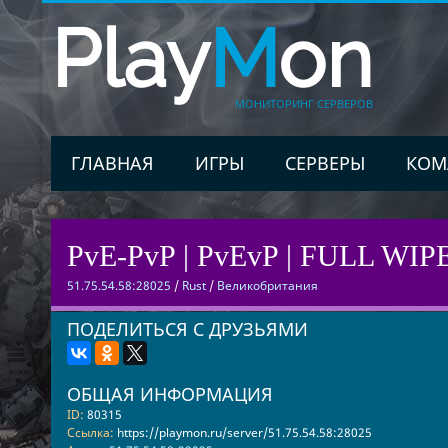
Play
M
on
МОНИТОРИНГ СЕРВЕРОВ
ГЛАВНАЯ
ИГРЫ
СЕРВЕРЫ
КОМ
PvE-PvP | PvEvP | FULL WIP
51.75.54.58:28025
/
Rust
/
Великобритания
ПОДЕЛИТЬСЯ С ДРУЗЬЯМИ
ОБЩАЯ ИНФОРМАЦИЯ
ID:
80315
Ссылка:
https://playmon.ru/server/51.75.54.58:28025