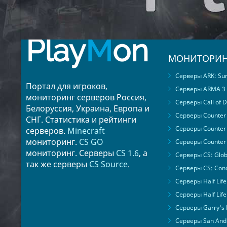
Play
M
on
МОНИТОРИН
Серверы ARK: Surv
Портал для игроков,
Серверы ARMA 3
мониторинг серверов Россия,
Серверы Call of D
Белоруссия, Украина, Европа и
Серверы Counter S
СНГ. Статистика и рейтинги
Серверы Counter 
серверов.
Minecraft
мониторинг.
CS GO
Серверы Counter 
мониторинг. Серверы
CS 1.6
, а
Серверы CS: Glob
так же серверы
CS Source
.
Серверы CS: Cond
Серверы Half Life
Серверы Half Life
Серверы Garry's
Серверы San Andr