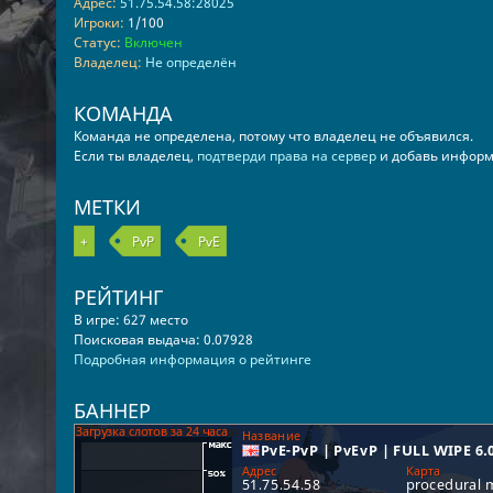
Адрес:
51.75.54.58:28025
Игроки:
1/100
Статус:
Включен
Владелец:
Не определён
КОМАНДА
Команда не определена, потому что владелец не объявился.
Если ты владелец,
подтверди права на сервер
и добавь информ
МЕТКИ
+
PvP
PvE
РЕЙТИНГ
В игре: 627 место
Поисковая выдача: 0.07928
Подробная информация о рейтинге
БАННЕР