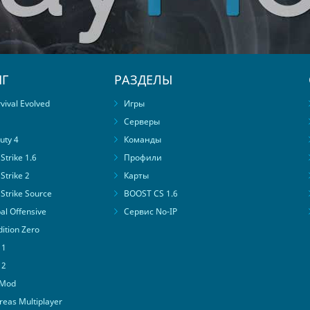
Г
РАЗДЕЛЫ
ival Evolved
Игры
Серверы
uty 4
Команды
trike 1.6
Профили
Strike 2
Карты
Strike Source
BOOST CS 1.6
al Offensive
Сервис No-IP
ition Zero
 1
 2
 Mod
eas Multiplayer