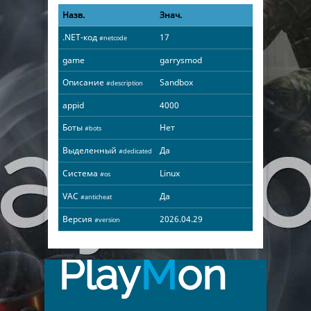
Назв.
Знач.
.NET-код
17
#netcode
game
garrysmod
Описание
Sandbox
#description
appid
4000
Боты
Нет
#bots
Выделенный
Да
#dedicated
Система
Linux
#os
VAC
Да
#anticheat
Версия
2026.04.29
#version
Play
M
on