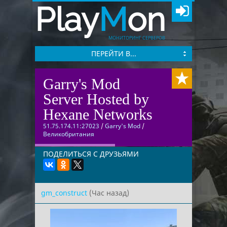
Play
M
on
МОНИТОРИНГ СЕРВЕРОВ
ПЕРЕЙТИ В...
Garry's Mod
Server Hosted by
Hexane Networks
51.75.174.11:27023
/
Garry's Mod
/
Великобритания
ПОДЕЛИТЬСЯ С ДРУЗЬЯМИ
gm_construct
(Час назад)