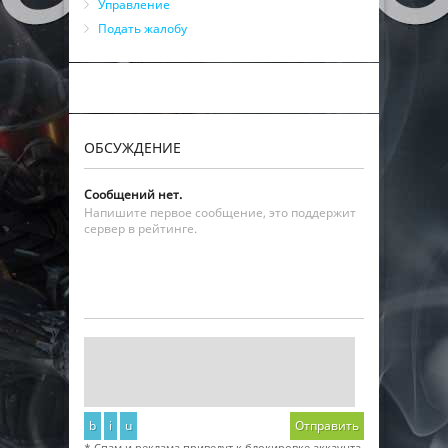
Управление
Подать жалобу
ОБСУЖДЕНИЕ
Сообщений нет.
Напишите первое сообщение, это поддержит
сервер в рейтинге.
b
i
u
Отправить
* Спам и реклама приведут к блокировке аккаунта.