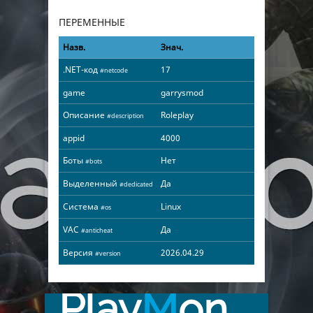
ПЕРЕМЕННЫЕ
Назв.
Знач.
.NET-код
17
#netcode
game
garrysmod
Описание
Roleplay
#description
appid
4000
Боты
Нет
#bots
Выделенный
Да
#dedicated
Система
Linux
#os
VAC
Да
#anticheat
Версия
2026.04.29
#version
Play
M
on