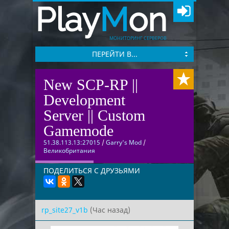
Play
M
on
МОНИТОРИНГ СЕРВЕРОВ
ПЕРЕЙТИ В...
New SCP-RP ||
Development
Server || Custom
Gamemode
51.38.113.13:27015
/
Garry's Mod
/
Великобритания
ПОДЕЛИТЬСЯ С ДРУЗЬЯМИ
rp_site27_v1b
(Час назад)