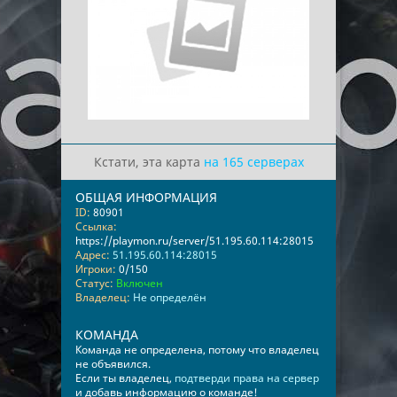
Кстати, эта карта
на 165 серверах
ОБЩАЯ ИНФОРМАЦИЯ
ID:
80901
Ссылка:
https://playmon.ru/server/51.195.60.114:28015
Адрес:
51.195.60.114:28015
Игроки:
0/150
Статус:
Включен
Владелец:
Не определён
КОМАНДА
Команда не определена, потому что владелец
не объявился.
Если ты владелец,
подтверди права на сервер
и добавь информацию о команде!