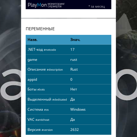
ПЕРЕМЕННЫЕ
Назв.
Знач.
.NET-код
17
#netcode
game
rust
Описание
Rust
#description
appid
0
Боты
Нет
#bots
Выделенный
Да
#dedicated
Система
Windows
#os
VAC
Да
#anticheat
Версия
2632
#version