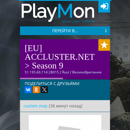
Play
M
on
МОНИТОРИНГ СЕРВЕРОВ
ПЕРЕЙТИ В...
[EU]
ACCLUSTER.NET
> Season 9
51.195.60.114:28015
/
Rust
/
Великобритания
ПОДЕЛИТЬСЯ С ДРУЗЬЯМИ
custom map
(38 минут назад)