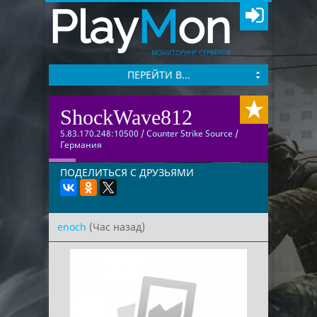
Play
M
on
МОНИТОРИНГ СЕРВЕРОВ
ПЕРЕЙТИ В...
ShockWave812
5.83.170.248:10500
/
Counter Strike Source
/
Германия
ПОДЕЛИТЬСЯ С ДРУЗЬЯМИ
enoch
(Час назад)