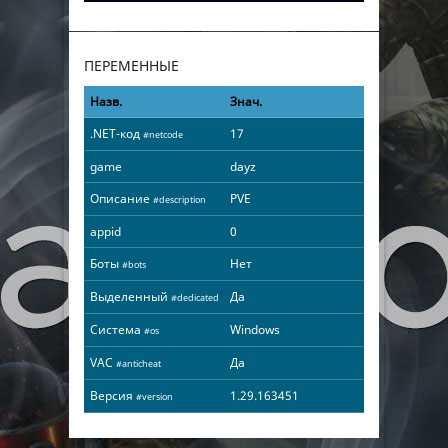
ПЕРЕМЕННЫЕ
Назв.
Знач.
.NET-код
17
#netcode
game
dayz
Описание
PVE
#description
appid
0
Боты
Нет
#bots
Выделенный
Да
#dedicated
Система
Windows
#os
VAC
Да
#anticheat
Версия
1.29.163451
#version