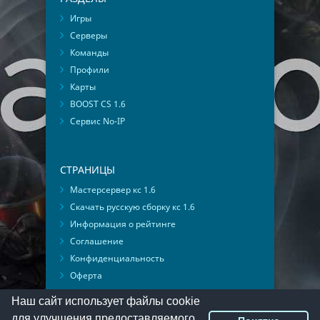
Игры
Серверы
Команды
Профили
Карты
BOOST CS 1.6
Сервис No-IP
СТРАНИЦЫ
Мастерсервер кс 1.6
Скачать русскую сборку кс 1.6
Информация о рейтинге
Соглашение
Конфиденциальность
Оферта
Мониторинг ВКонтакте
Наш сайт использует файлы cookie
для улучшения предоставляемого