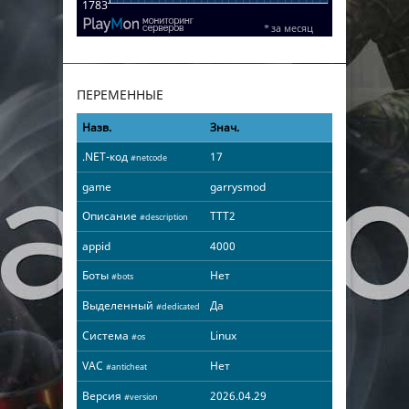
ПЕРЕМЕННЫЕ
Назв.
Знач.
.NET-код
17
#netcode
game
garrysmod
Описание
TTT2
#description
appid
4000
Боты
Нет
#bots
Выделенный
Да
#dedicated
Система
Linux
#os
VAC
Нет
#anticheat
Версия
2026.04.29
#version