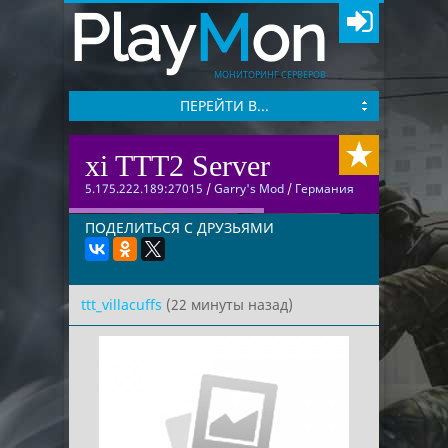
Play
M
on
МОНИТОРИНГ СЕРВЕРОВ
ПЕРЕЙТИ В...
xi TTT2 Server
5.175.222.189:27015
/
Garry's Mod
/
Германия
ПОДЕЛИТЬСЯ С ДРУЗЬЯМИ
ttt_villacuffs
(22 минуты назад)