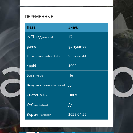
ПЕРЕМЕННЫЕ
Назв.
Знач.
.NET-код
17
#netcode
game
garrysmod
Описание
StarwarsRP
#description
appid
4000
Боты
Нет
#bots
Выделенный
Да
#dedicated
Система
Linux
#os
VAC
Да
#anticheat
Версия
2026.04.29
#version