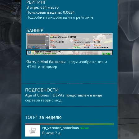
РЕЙТИНГ
В игре: 654 место
Поисковая выдача: 0.0634
Подробная информация о рейтинге
БАННЕР
Garry's Mod баннеры :
коды изображения и
HTML-информер
ПОДРОБНОСТИ
Age of Clones | DEV#2 представлен в виде
сервера гаррис мод
.
ТОП-1 за неделю
rp_venator_notorious
сейчас
В игре 7 д.