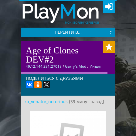
Play
M
on
МОНИТОРИНГ СЕРВЕРОВ
ПЕРЕЙТИ В...
Age of Clones |
DEV#2
49.12.144.231:27018
/
Garry's Mod
/
Индия
ПОДЕЛИТЬСЯ С ДРУЗЬЯМИ
rp_venator_notorious
(39 минут назад)