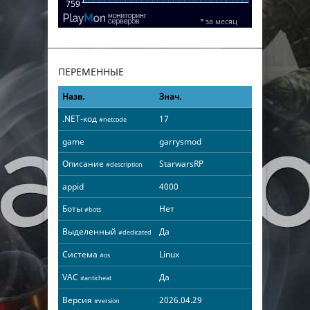
ПЕРЕМЕННЫЕ
Назв.
Знач.
.NET-код
17
#netcode
game
garrysmod
Описание
StarwarsRP
#description
appid
4000
Боты
Нет
#bots
Выделенный
Да
#dedicated
Система
Linux
#os
VAC
Да
#anticheat
Версия
2026.04.29
#version