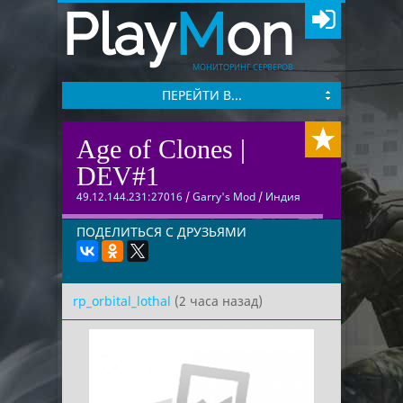
Play
M
on
МОНИТОРИНГ СЕРВЕРОВ
ПЕРЕЙТИ В...
Age of Clones |
DEV#1
49.12.144.231:27016
/
Garry's Mod
/
Индия
ПОДЕЛИТЬСЯ С ДРУЗЬЯМИ
rp_orbital_lothal
(2 часа назад)