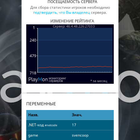
ПОСЕЩАЕМОСТЬ СЕРВЕРА
Для сбора статистики игроков необходимо
подтвердить, что Вы владелец
сервера.
ИЗМЕНЕНИЕ РЕЙТИНГА
ПЕРЕМЕННЫЕ
Назв.
Знач.
.NET-код
17
#netcode
game
svencoop