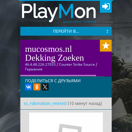
Play
M
on
МОНИТОРИНГ СЕРВЕРОВ
ПЕРЕЙТИ В...
mucosmos.nl
Dekking Zoeken
46.4.48.226:27033
/
Counter Strike Source
/
Германия
ПОДЕЛИТЬСЯ С ДРУЗЬЯМИ
sc_robination_revised
(10 минут назад)