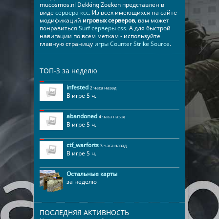
mucosmos.nl Dekking Zoeken представлен в
виде
сервера ксс
. Из всех имеющихся на сайте
модификаций
игровых серверов
, вам может
понравиться
Surf серверы css
. А для быстрой
навигации по всем меткам - используйте
главную страницу
игры Counter Strike Source
.
ТОП-3 за неделю
infested
2 часа назад
В игре 5 ч.
abandoned
4 часа назад
В игре 5 ч.
ctf_warforts
3 часа назад
В игре 5 ч.
Остальные карты
за неделю
ПОСЛЕДНЯЯ АКТИВНОСТЬ