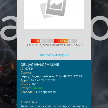
6 мин.
12 мин.
61% шанс, что сменится за 12 мин.
Показать историю
ОБЩАЯ ИНФОРМАЦИЯ
ID:
67854
Ссылка:
https://playmon.ru/server/46.4.48.226:27033
Адрес:
46.4.48.226:27033
Игроки:
0/16
Статус:
Включен
Владелец:
Не определён
КОМАНДА
Команда не определена, потому что владелец