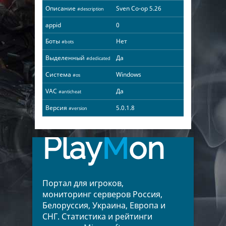
Описание
Sven Co-op 5.26
#description
appid
0
Боты
Нет
#bots
Выделенный
Да
#dedicated
Система
Windows
#os
VAC
Да
#anticheat
Версия
5.0.1.8
#version
Play
M
on
Портал для игроков,
мониторинг серверов Россия,
Белоруссия, Украина, Европа и
СНГ. Статистика и рейтинги