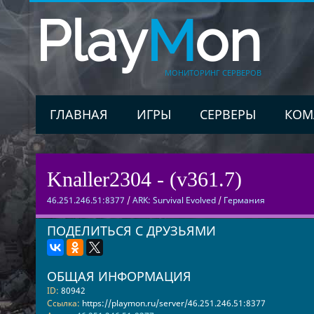
Play
M
on
МОНИТОРИНГ СЕРВЕРОВ
ГЛАВНАЯ
ИГРЫ
СЕРВЕРЫ
КОМ
Knaller2304 - (v361.7)
46.251.246.51:8377
/
ARK: Survival Evolved
/
Германия
ПОДЕЛИТЬСЯ С ДРУЗЬЯМИ
ОБЩАЯ ИНФОРМАЦИЯ
ID:
80942
Ссылка:
https://playmon.ru/server/46.251.246.51:8377