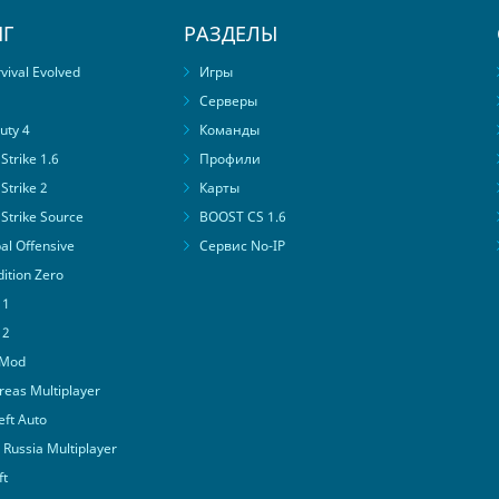
Г
РАЗДЕЛЫ
ival Evolved
Игры
Серверы
uty 4
Команды
trike 1.6
Профили
Strike 2
Карты
Strike Source
BOOST CS 1.6
al Offensive
Сервис No-IP
ition Zero
 1
 2
 Mod
eas Multiplayer
ft Auto
Russia Multiplayer
ft