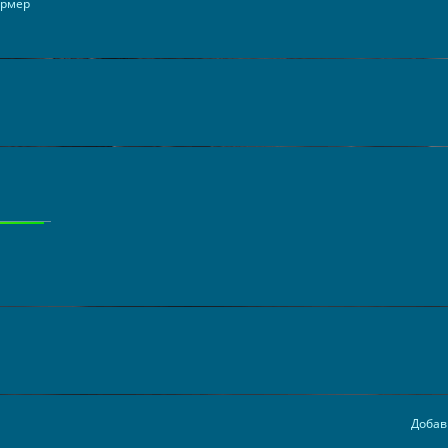
ормер
Добав