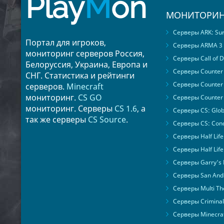
Play
M
on
МОНИТОРИН
Серверы ARK: Surv
Портал для игроков,
Серверы ARMA 3
мониторинг серверов Россия,
Серверы Call of D
Белоруссия, Украина, Европа и
Серверы Counter S
СНГ. Статистика и рейтинги
Серверы Counter 
серверов.
Minecraft
мониторинг.
CS GO
Серверы Counter 
мониторинг. Серверы
CS 1.6
, а
Серверы CS: Glob
так же серверы
CS Source
.
Серверы CS: Cond
Серверы Half Life
Серверы Half Life
Серверы Garry's
Серверы San Andr
Серверы Multi The
Серверы Criminal 
Серверы Minecra