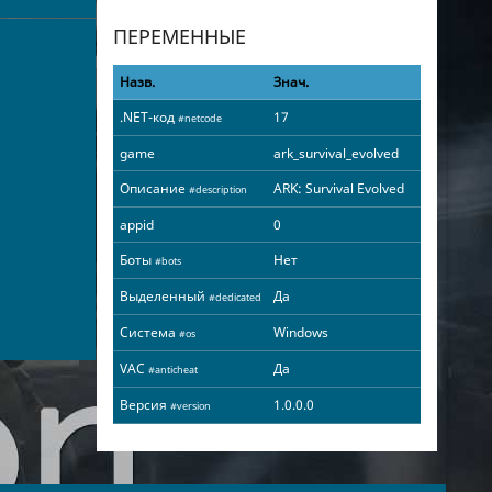
ПЕРЕМЕННЫЕ
Назв.
Знач.
.NET-код
17
#netcode
game
ark_survival_evolved
Описание
ARK: Survival Evolved
#description
appid
0
Боты
Нет
#bots
Выделенный
Да
#dedicated
Система
Windows
#os
VAC
Да
#anticheat
Версия
1.0.0.0
#version