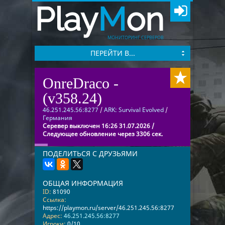
Play
M
on
МОНИТОРИНГ СЕРВЕРОВ
ПЕРЕЙТИ В...
OnreDraco -
(v358.24)
46.251.245.56:8277
/
ARK: Survival Evolved
/
Германия
Серевер выключен 16:26 31.07.2026 /
Следующее обновление через 3306 сек.
ПОДЕЛИТЬСЯ С ДРУЗЬЯМИ
ОБЩАЯ ИНФОРМАЦИЯ
ID:
81090
Ссылка:
https://playmon.ru/server/46.251.245.56:8277
Адрес:
46.251.245.56:8277
Игроки:
0/10