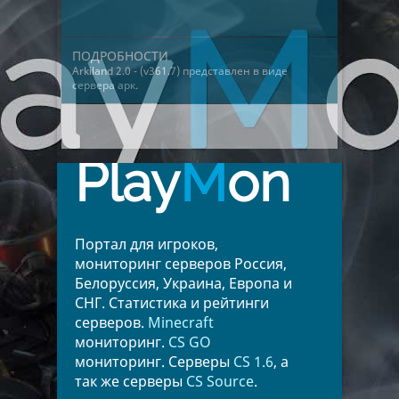
ПОДРОБНОСТИ
Arkiland 2.0 - (v361.7) представлен в виде
сервера арк
.
Play
M
on
Портал для игроков,
мониторинг серверов Россия,
Белоруссия, Украина, Европа и
СНГ. Статистика и рейтинги
серверов.
Minecraft
мониторинг.
CS GO
мониторинг. Серверы
CS 1.6
, а
так же серверы
CS Source
.