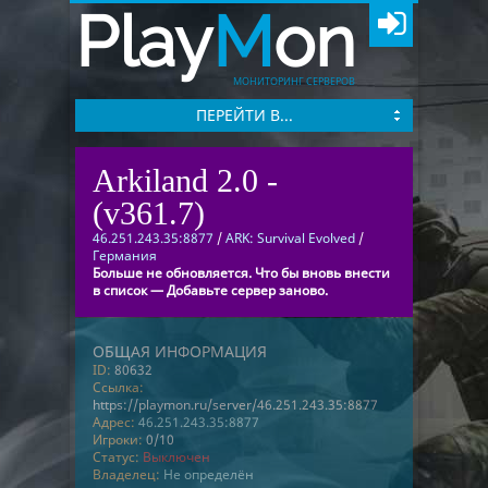
Play
M
on
МОНИТОРИНГ СЕРВЕРОВ
ПЕРЕЙТИ В...
Arkiland 2.0 -
(v361.7)
46.251.243.35:8877
/
ARK: Survival Evolved
/
Германия
Больше не обновляется. Что бы вновь внести
в список — Добавьте сервер заново.
ОБЩАЯ ИНФОРМАЦИЯ
ID:
80632
Ссылка:
https://playmon.ru/server/46.251.243.35:8877
Адрес:
46.251.243.35:8877
Игроки:
0/10
Статус:
Выключен
Владелец:
Не определён