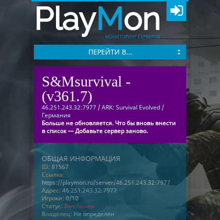
Play
M
on
МОНИТОРИНГ СЕРВЕРОВ
ПЕРЕЙТИ В...
S&Msurvival -
(v361.7)
46.251.243.32:7977
/
ARK: Survival Evolved
/
Германия
Больше не обновляется. Что бы вновь внести
в список — Добавьте сервер заново.
ОБЩАЯ ИНФОРМАЦИЯ
ID:
81567
Ссылка:
https://playmon.ru/server/46.251.243.32:7977
Адрес:
46.251.243.32:7977
Игроки:
0/10
Статус:
Выключен
Владелец:
Не определён