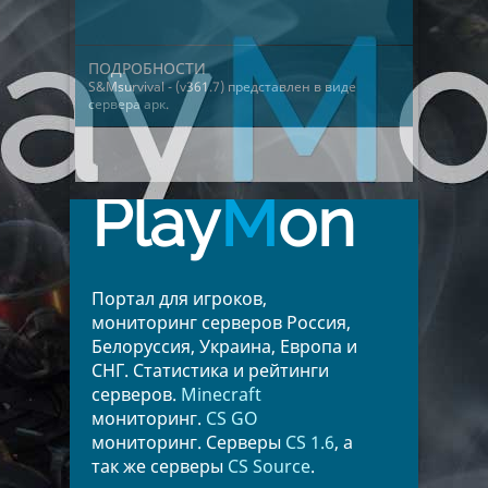
ПОДРОБНОСТИ
S&Msurvival - (v361.7) представлен в виде
сервера арк
.
Play
M
on
Портал для игроков,
мониторинг серверов Россия,
Белоруссия, Украина, Европа и
СНГ. Статистика и рейтинги
серверов.
Minecraft
мониторинг.
CS GO
мониторинг. Серверы
CS 1.6
, а
так же серверы
CS Source
.