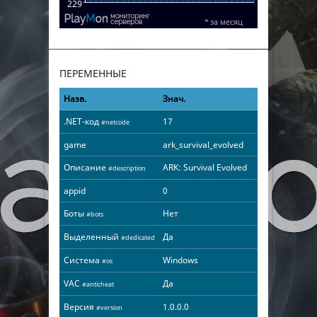
ПЕРЕМЕННЫЕ
Назв.
Знач.
.NET-код
17
#netcode
game
ark_survival_evolved
Описание
ARK: Survival Evolved
#description
appid
0
Боты
Нет
#bots
Выделенный
Да
#dedicated
Система
Windows
#os
VAC
Да
#anticheat
Версия
1.0.0.0
#version