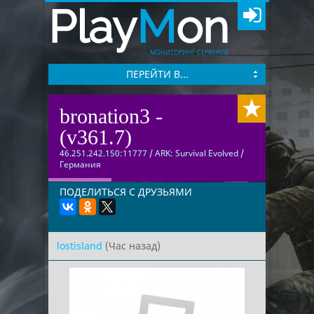
Play
M
on
МОНИТОРИНГ СЕРВЕРОВ
ПЕРЕЙТИ В...
bronation3 -
(v361.7)
46.251.242.150:11777
/
ARK: Survival Evolved
/
Германия
ПОДЕЛИТЬСЯ С ДРУЗЬЯМИ
lostisland
(Час назад)