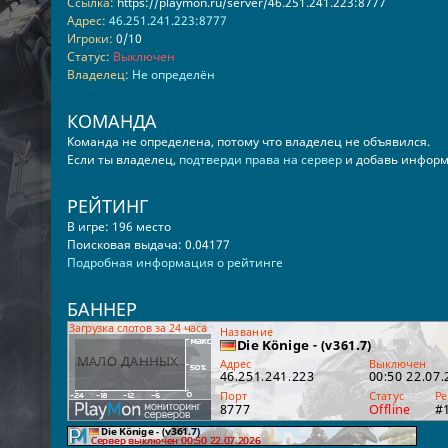
Ссылка:
https://playmon.ru/server/46.251.241.223:8777
Адрес:
46.251.241.223:8777
Игроки:
0/10
Статус:
Выключен
Владелец:
Не определён
КОМАНДА
Команда не определена, потому что владелец не объявился.
Если ты владелец,
подтверди права на сервер
и добавь информ
РЕЙТИНГ
В игре: 196 место
Поисковая выдача: 0.04177
Подробная информация о рейтинге
БАННЕР