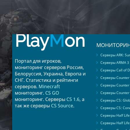
Play
M
on
МОНИТОРИН
Серверы ARK: Surv
Портал для игроков,
Серверы ARMA 3
мониторинг серверов Россия,
Серверы Call of D
Белоруссия, Украина, Европа и
Серверы Counter S
СНГ. Статистика и рейтинги
Серверы Counter 
серверов.
Minecraft
мониторинг.
CS GO
Серверы Counter 
мониторинг. Серверы
CS 1.6
, а
Серверы CS: Glob
так же серверы
CS Source
.
Серверы CS: Cond
Серверы Half Life
Серверы Half Life