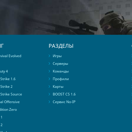
Г
РАЗДЕЛЫ
ival Evolved
Игры
Серверы
uty 4
Команды
trike 1.6
Профили
Strike 2
Карты
Strike Source
BOOST CS 1.6
al Offensive
Сервис No-IP
ition Zero
 1
 2