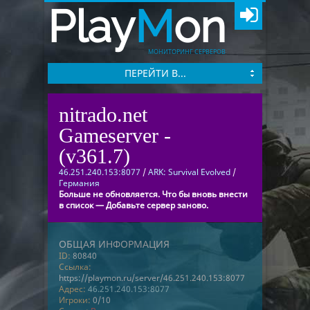
Play
M
on
МОНИТОРИНГ СЕРВЕРОВ
ПЕРЕЙТИ В...
nitrado.net
Gameserver -
(v361.7)
46.251.240.153:8077
/
ARK: Survival Evolved
/
Германия
Больше не обновляется. Что бы вновь внести
в список — Добавьте сервер заново.
ОБЩАЯ ИНФОРМАЦИЯ
ID:
80840
Ссылка:
https://playmon.ru/server/46.251.240.153:8077
Адрес:
46.251.240.153:8077
Игроки:
0/10