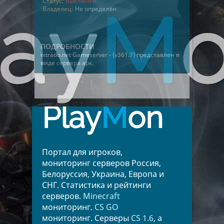
Статус:
Выключен
Владелец:
Не определён
ПОДРОБНОСТИ
nitrado.net Gameserver - (v361.7) представлен в
виде
сервера арк
.
Play
M
on
Портал для игроков,
мониторинг серверов Россия,
Белоруссия, Украина, Европа и
СНГ. Статистика и рейтинги
серверов.
Minecraft
мониторинг.
CS GO
мониторинг. Серверы
CS 1.6
, а