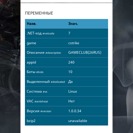
ПЕРЕМЕННЫЕ
Назв.
Знач.
.NET-код
7
#netcode
game
cstrike
Описание
GAMECLUB(26RUS)
#description
appid
240
Боты
10
#bots
Выделенный
Да
#dedicated
Система
Linux
#os
VAC
Нет
#anticheat
Версия
1.0.0.34
#version
bzip2
unavailable