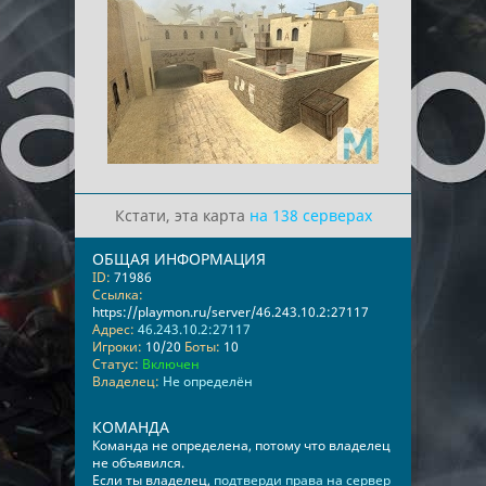
Кстати, эта карта
на 138 серверах
ОБЩАЯ ИНФОРМАЦИЯ
ID:
71986
Ссылка:
https://playmon.ru/server/46.243.10.2:27117
Адрес:
46.243.10.2:27117
Игроки:
10/20
Боты:
10
Статус:
Включен
Владелец:
Не определён
КОМАНДА
Команда не определена, потому что владелец
не объявился.
Если ты владелец,
подтверди права на сервер