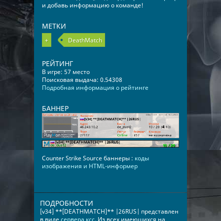
и добавь информацию о команде!
МЕТКИ
+
DeathMatch
РЕЙТИНГ
В игре: 57 место
Поисковая выдача: 0.54308
Подробная информация о рейтинге
БАННЕР
Counter Strike Source баннеры :
коды
изображения и HTML-информер
ПОДРОБНОСТИ
[v34] **[DEATHMATCH]** |26RUS| представлен
в виде
сервера ксс
. Из всех имеющихся на