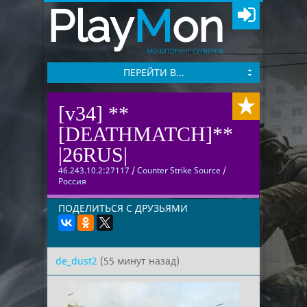
Play
M
on
МОНИТОРИНГ СЕРВЕРОВ
ПЕРЕЙТИ В...
[v34] **
[DEATHMATCH]**
|26RUS|
46.243.10.2:27117
/
Counter Strike Source
/
Россия
ПОДЕЛИТЬСЯ С ДРУЗЬЯМИ
de_dust2
(55 минут назад)