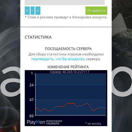
b
i
u
Отправить
* Спам и реклама приведут к блокировке аккаунта.
СТАТИСТИКА
ПОСЕЩАЕМОСТЬ СЕРВЕРА
Для сбора статистики игроков необходимо
подтвердить, что Вы владелец
сервера.
ИЗМЕНЕНИЕ РЕЙТИНГА