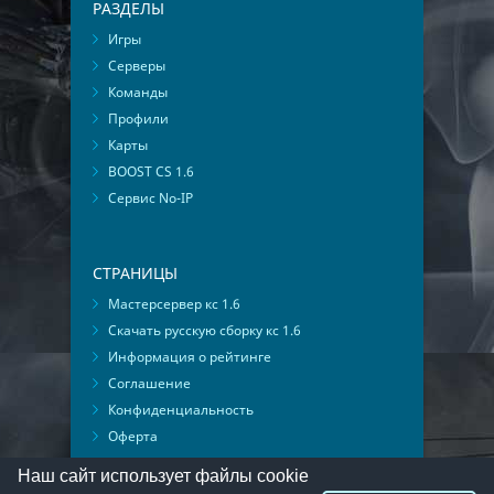
РАЗДЕЛЫ
Игры
Серверы
Команды
Профили
Карты
BOOST CS 1.6
Сервис No-IP
СТРАНИЦЫ
Мастерсервер кс 1.6
Скачать русскую сборку кс 1.6
Информация о рейтинге
Соглашение
Конфиденциальность
Оферта
Мониторинг ВКонтакте
Наш сайт использует файлы cookie