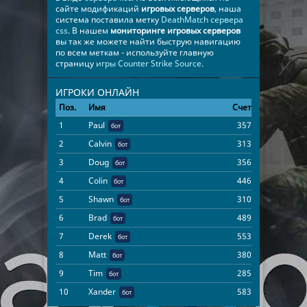
сайте модификаций
игровых серверов
, наша
система поставила метку
DeathMatch сервера
css
. В нашем
мониторинге игровых серверов
вы так же можете найти быструю навигацию
по всем меткам - используйте главную
страницу
игры Counter Strike Source
.
ИГРОКИ ОНЛАЙН
Поз.
Имя
Счет
Время
1
Paul
357
03:58:19
бот
2
Calvin
313
03:58:19
бот
3
Doug
356
03:58:19
бот
4
Colin
446
03:58:19
бот
5
Shawn
310
03:58:19
бот
6
Brad
489
03:58:19
бот
7
Derek
553
03:58:19
бот
8
Matt
380
03:58:19
бот
9
Tim
285
03:58:19
бот
10
Xander
583
17:48:51
бот