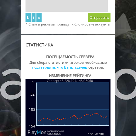
b
i
u
Отправить
* Спам и реклама приведут к блокировке аккаунта.
СТАТИСТИКА
ПОСЕЩАЕМОСТЬ СЕРВЕРА
Для сбора статистики игроков необходимо
подтвердить, что Вы владелец
сервера.
ИЗМЕНЕНИЕ РЕЙТИНГА