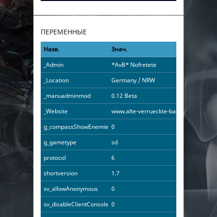
ПЕРЕМЕННЫЕ
Назв.
Знач.
_Admin
*AvB* Nofretete
_Location
Germany / NRW
_manuadminmod
0.12 Beta
_Website
www.alte-verrueckte-bande.de
g_compassShowEnemies
0
g_gametype
sd
protocol
6
shortversion
1.7
sv_allowAnonymous
0
sv_disableClientConsole
0