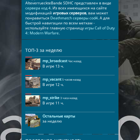
AlteverrueckteBande SDHC представлен в виде
сервера код 4
. Из всех имеющихся на сайте
модификаций
игровых серверов
, вам может
понравиться
Deathmatch серверы cod4
. А для
быстрой навигации по всем меткам -
используйте главную страницу
игры Call of Duty
4: Modern Warfare
.
ТОП-3 за неделю
mp_broadcast
Час назад
В игре 13 ч.
mp_vacant
5 часов назад
В игре 12 ч.
mp_strike
3 часа назад
В игре 11 ч.
Остальные карты
за неделю