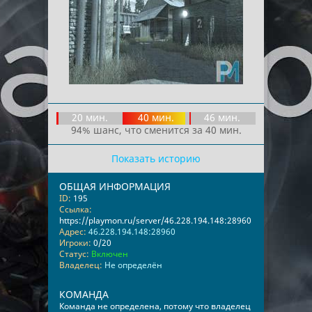
20 мин.
40 мин.
46 мин.
94% шанс, что сменится за 40 мин.
Показать историю
ОБЩАЯ ИНФОРМАЦИЯ
ID:
195
Ссылка:
https://playmon.ru/server/46.228.194.148:28960
Адрес:
46.228.194.148:28960
Игроки:
0/20
Статус:
Включен
Владелец:
Не определён
КОМАНДА
Команда не определена, потому что владелец