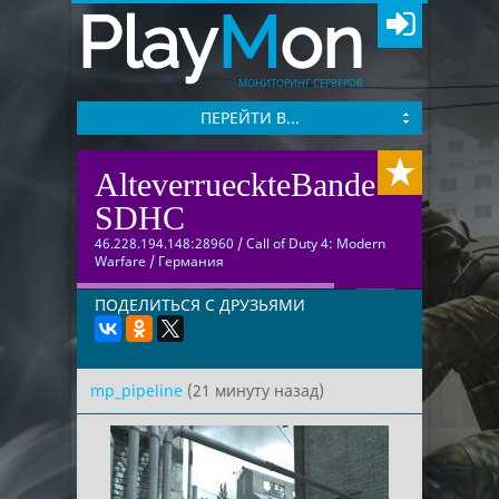
Play
M
on
МОНИТОРИНГ СЕРВЕРОВ
ПЕРЕЙТИ В...
AlteverrueckteBande
SDHC
46.228.194.148:28960
/
Call of Duty 4: Modern
Warfare
/
Германия
ПОДЕЛИТЬСЯ С ДРУЗЬЯМИ
mp_pipeline
(21 минуту назад)