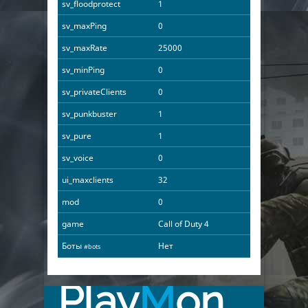
sv_floodprotect
1
sv_maxPing
0
sv_maxRate
25000
sv_minPing
0
sv_privateClients
0
sv_punkbuster
1
sv_pure
1
sv_voice
0
ui_maxclients
32
mod
0
game
Call of Duty 4
Боты
Нет
#bots
Play
M
on