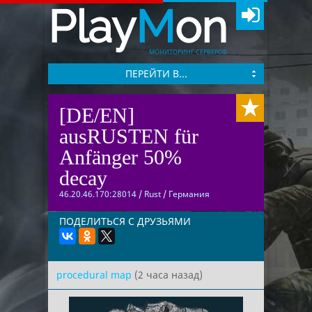
Play
M
on
МОНИТОРИНГ СЕРВЕРОВ
ПЕРЕЙТИ В...
[DE/EN]
ausRUSTEN für
Anfänger 50%
decay
46.20.46.170:28014
/
Rust
/
Германия
ПОДЕЛИТЬСЯ С ДРУЗЬЯМИ
procedural map
(2 часа назад)