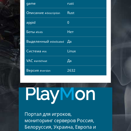
game
rust
Описание
Rust
#description
appid
0
Боты
Нет
#bots
Выделенный
Да
#dedicated
Система
Linux
#os
VAC
Да
#anticheat
Версия
2632
#version
Play
M
on
Портал для игроков,
мониторинг серверов Россия,
Белоруссия, Украина, Европа и