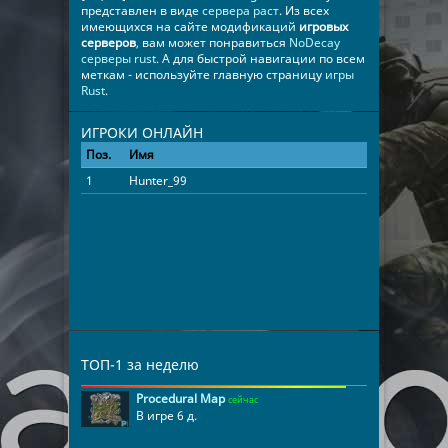
представлен в виде
сервера раст
. Из всех
имеющихся на сайте модификаций
игровых
серверов
, вам может понравиться
NoDecay
серверы rust
. А для быстрой навигации по всем
меткам - используйте главную страницу
игры
Rust
.
ИГРОКИ ОНЛАЙН
Поз.
Имя
Время
1
Hunter_99
00:15:41
ТОП-1 за неделю
Procedural Map
сейчас
В игре 6 д.