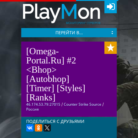
Play
M
on
МОНИТОРИНГ СЕРВЕРОВ
ПЕРЕЙТИ В...
[Omega-
Portal.Ru] #2
<Bhop>
[Autobhop]
[Timer] [Styles]
[Ranks]
46.174.53.79:27015
/
Counter Strike Source
/
Россия
ПОДЕЛИТЬСЯ С ДРУЗЬЯМИ