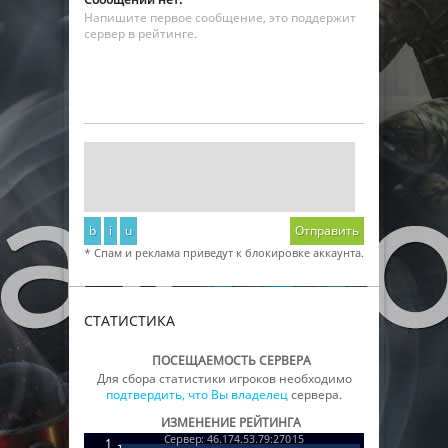
Напишите первое сообщение, это поддержит
сервер в рейтинге.
b
i
u
Отправить
* Спам и реклама приведут к блокировке аккаунта.
СТАТИСТИКА
ПОСЕЩАЕМОСТЬ СЕРВЕРА
Для сбора статистики игроков необходимо
подтвердить, что Вы владелец
сервера.
ИЗМЕНЕНИЕ РЕЙТИНГА