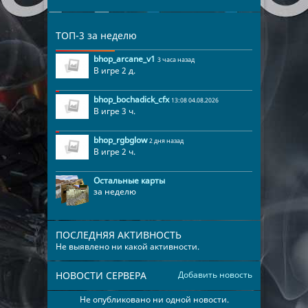
ТОП-3 за неделю
bhop_arcane_v1
3 часа назад
В игре 2 д.
bhop_bochadick_cfx
13:08 04.08.2026
В игре 3 ч.
bhop_rgbglow
2 дня назад
В игре 2 ч.
Остальные карты
за неделю
ПОСЛЕДНЯЯ АКТИВНОСТЬ
Не выявлено ни какой активности.
НОВОСТИ СЕРВЕРА
Добавить новость
Не опубликовано ни одной новости.