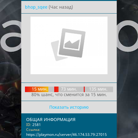
bhop_sqee
(Час назад)
15 мин.
73 мин.
135 мин.
80% шанс, что сменится за 15 мин.
Показать историю
ОБЩАЯ ИНФОРМАЦИЯ
ID:
2581
Ссылка:
https://playmon.ru/server/46.174.53.79:27015