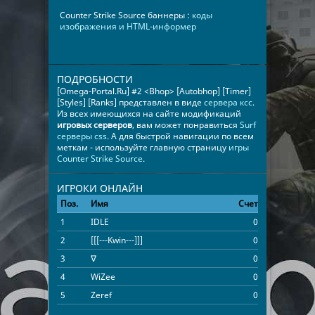
Counter Strike Source баннеры :
коды
изображения и HTML-информер
ПОДРОБНОСТИ
[Omega-Portal.Ru] #2 <Bhop> [Autobhop] [Timer]
[Styles] [Ranks] представлен в виде
сервера ксс
.
Из всех имеющихся на сайте модификаций
игровых серверов
, вам может понравиться
Surf
серверы css
. А для быстрой навигации по всем
меткам - используйте главную страницу
игры
Counter Strike Source
.
ИГРОКИ ОНЛАЙН
Поз.
Имя
Счет
Время
1
IDLE
0
09:10:04
2
[[[---Kwin---]]]
0
03:20:19
3
∇
0
00:36:22
4
WiZee
0
00:32:10
5
Zeref
0
00:05:04