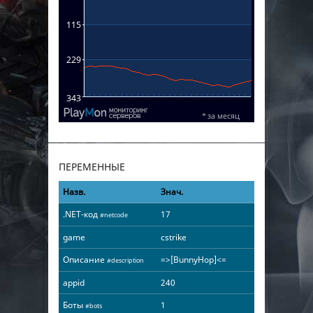
ПЕРЕМЕННЫЕ
Назв.
Знач.
.NET-код
17
#netcode
game
cstrike
Описание
=>[BunnyHop]<=
#description
appid
240
Боты
1
#bots