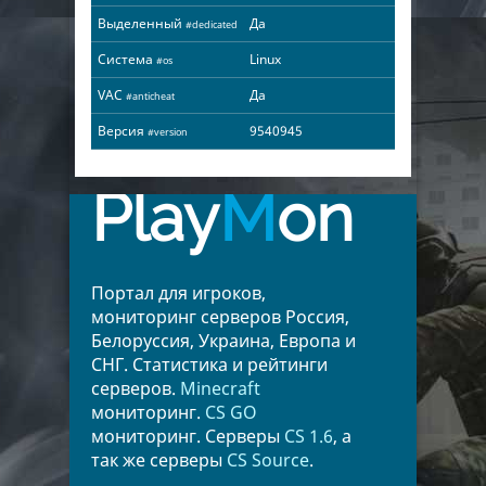
Выделенный
Да
#dedicated
Система
Linux
#os
VAC
Да
#anticheat
Версия
9540945
#version
Play
M
on
Портал для игроков,
мониторинг серверов Россия,
Белоруссия, Украина, Европа и
СНГ. Статистика и рейтинги
серверов.
Minecraft
мониторинг.
CS GO
мониторинг. Серверы
CS 1.6
, а
так же серверы
CS Source
.