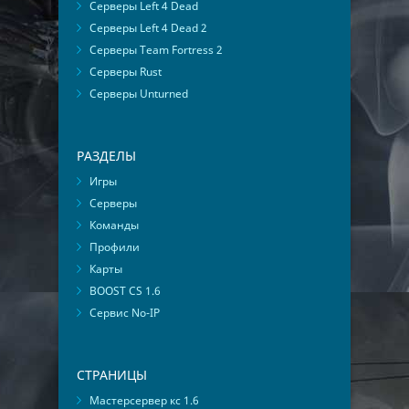
Серверы Left 4 Dead
Серверы Left 4 Dead 2
Серверы Team Fortress 2
Серверы Rust
Серверы Unturned
РАЗДЕЛЫ
Игры
Серверы
Команды
Профили
Карты
BOOST CS 1.6
Сервис No-IP
СТРАНИЦЫ
Мастерсервер кс 1.6