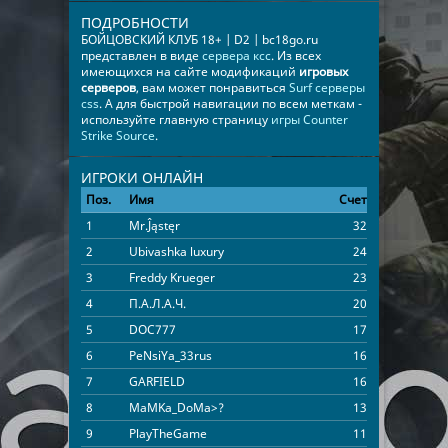
ПОДРОБНОСТИ
БОЙЦОВСКИЙ КЛУБ 18+ | D2 | bc18go.ru
представлен в виде
сервера ксс
. Из всех
имеющихся на сайте модификаций
игровых
серверов
, вам может понравиться
Surf серверы
css
. А для быстрой навигации по всем меткам -
используйте главную страницу
игры Counter
Strike Source
.
ИГРОКИ ОНЛАЙН
Поз.
Имя
Счет
Время
1
Mr.Ĵąstęr
32
02:14:49
2
Ubivashka luxury
24
01:28:57
3
Freddy Krueger
23
00:34:54
4
П.А.Л.А.Ч.
20
01:31:35
5
DOC777
17
05:00:22
6
PeNsiYa_33rus
16
01:43:04
7
GARFIELD
16
00:39:56
8
MaMKa_DoMa>?
13
00:49:56
9
PlayTheGame
11
00:30:43