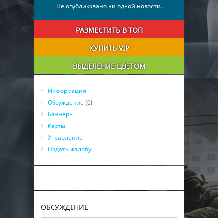
27
Doctor
0
00:13:53
Не опубликовано ни одной новости.
28
NoName
0
00:12:53
29
Легион
0
00:11:53
РАЗМЕСТИТЬ В ТОП
30
HITM@N
0
00:10:52
КУПИТЬ VIP
31
Bella
0
00:09:52
ВЫДЕЛЕНИЕ ЦВЕТОМ
32
Roman95
0
00:05:33
Информация
Обсуждение
(0)
Баннеры
Карты
Управление
Подать жалобу
ОБСУЖДЕНИЕ