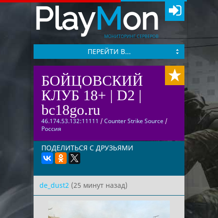
Play
M
on
МОНИТОРИНГ СЕРВЕРОВ
ПЕРЕЙТИ В...
БОЙЦОВСКИЙ
КЛУБ 18+ | D2 |
bc18go.ru
46.174.53.132:11111
/
Counter Strike Source
/
Россия
ПОДЕЛИТЬСЯ С ДРУЗЬЯМИ
de_dust2
(25 минут назад)