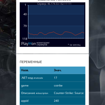
ПЕРЕМЕННЫЕ
Назв.
Знач.
.NET-код
17
#netcode
game
cstrike
Описание
Counter-Strike: Source
#description
appid
240