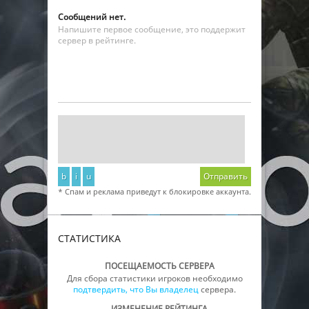
Сообщений нет.
Напишите первое сообщение, это поддержит
сервер в рейтинге.
b
i
u
Отправить
* Спам и реклама приведут к блокировке аккаунта.
СТАТИСТИКА
ПОСЕЩАЕМОСТЬ СЕРВЕРА
Для сбора статистики игроков необходимо
подтвердить, что Вы владелец
сервера.
ИЗМЕНЕНИЕ РЕЙТИНГА