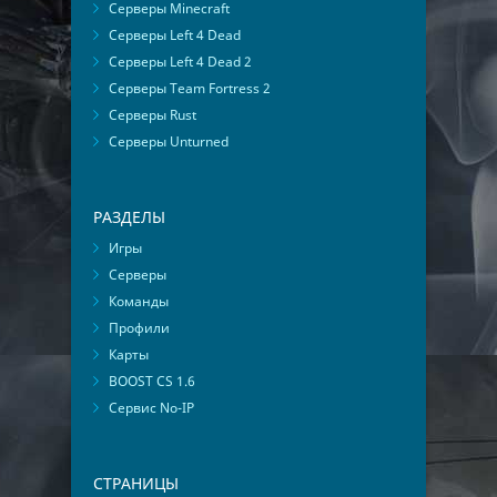
Серверы Minecraft
Серверы Left 4 Dead
Серверы Left 4 Dead 2
Серверы Team Fortress 2
Серверы Rust
Серверы Unturned
РАЗДЕЛЫ
Игры
Серверы
Команды
Профили
Карты
BOOST CS 1.6
Сервис No-IP
СТРАНИЦЫ