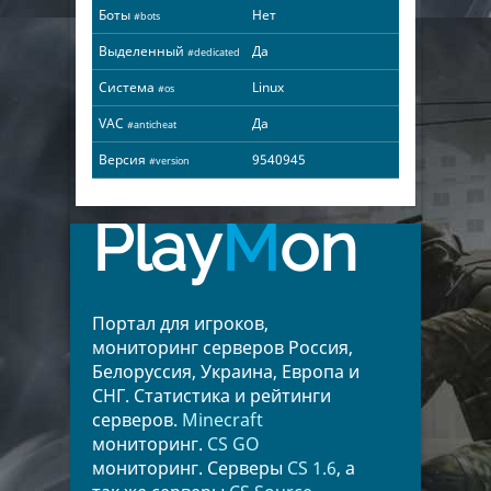
Боты
Нет
#bots
Выделенный
Да
#dedicated
Система
Linux
#os
VAC
Да
#anticheat
Версия
9540945
#version
Play
M
on
Портал для игроков,
мониторинг серверов Россия,
Белоруссия, Украина, Европа и
СНГ. Статистика и рейтинги
серверов.
Minecraft
мониторинг.
CS GO
мониторинг. Серверы
CS 1.6
, а