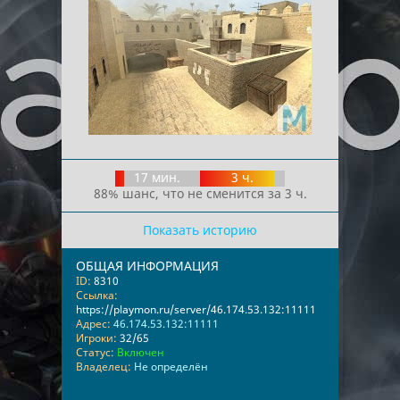
17 мин.
3 ч.
88% шанс, что не сменится за 3 ч.
Показать историю
ОБЩАЯ ИНФОРМАЦИЯ
ID:
8310
Ссылка:
https://playmon.ru/server/46.174.53.132:11111
Адрес:
46.174.53.132:11111
Игроки:
32/65
Статус:
Включен
Владелец:
Не определён