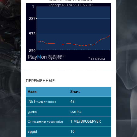
ПЕРЕМЕННЫЕ
Назв.
Знач.
.NET-код
48
#netcode
game
cstrike
Описание
T.ME/BROSERVER
#description
appid
10