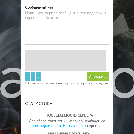
Сообщений нет.
Напишите первое сообщение, это поддержит
сервер в рейтинге.
b
i
u
Отправить
* Спам и реклама приведут к блокировке аккаунта.
СТАТИСТИКА
ПОСЕЩАЕМОСТЬ СЕРВЕРА
Для сбора статистики игроков необходимо
подтвердить, что Вы владелец
сервера.
ИЗМЕНЕНИЕ РЕЙТИНГА