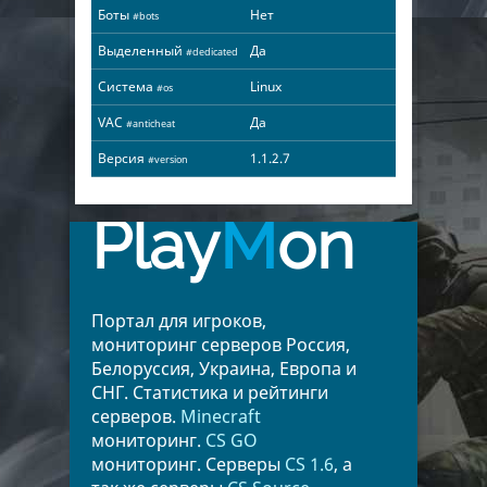
Боты
Нет
#bots
Выделенный
Да
#dedicated
Система
Linux
#os
VAC
Да
#anticheat
Версия
1.1.2.7
#version
Play
M
on
Портал для игроков,
мониторинг серверов Россия,
Белоруссия, Украина, Европа и
СНГ. Статистика и рейтинги
серверов.
Minecraft
мониторинг.
CS GO
мониторинг. Серверы
CS 1.6
, а