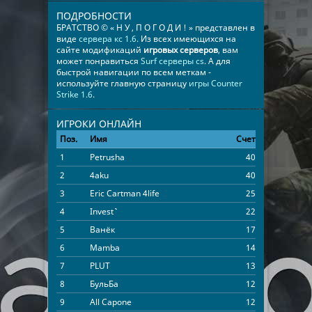
ПОДРОБНОСТИ
БРАТСТВО © « Н У , П О Г О Д И ! » представлен в
виде
сервера кс 1.6
. Из всех имеющихся на
сайте модификаций
игровых серверов
, вам
может понравиться
Surf серверы cs
. А для
быстрой навигации по всем меткам -
используйте главную страницу
игры Counter
Strike 1.6
.
ИГРОКИ ОНЛАЙН
Поз.
Имя
Счет
Время
1
Petrusha
40
01:19:09
2
4aku
40
00:23:48
3
Eric Cartman 4life
25
00:30:17
4
Invest``
22
00:48:21
5
Ванёк
17
01:00:31
6
Mamba
14
00:41:25
7
PLUT
13
00:49:59
8
БульБа
12
00:44:38
9
All Capone
12
00:13:12