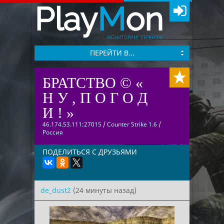
Play
M
on
МОНИТОРИНГ СЕРВЕРОВ
ПЕРЕЙТИ В...
БРАТСТВО © «
Н У , П О Г О Д
И ! »
46.174.53.111:27015
/
Counter Strike 1.6
/
Россия
ПОДЕЛИТЬСЯ С ДРУЗЬЯМИ
de_dust2
(24 минуты назад)