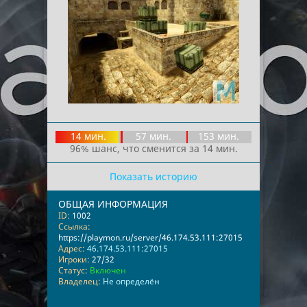
14 мин.
57 мин.
153 мин.
96% шанс, что сменится за 14 мин.
Показать историю
ОБЩАЯ ИНФОРМАЦИЯ
ID:
1002
Ссылка:
https://playmon.ru/server/46.174.53.111:27015
Адрес:
46.174.53.111:27015
Игроки:
27/32
Статус:
Включен
Владелец:
Не определён