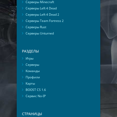
Серверы Minecraft
Серверы Left 4 Dead
Серверы Left 4 Dead 2
Серверы Team Fortress 2
Серверы Rust
Серверы Unturned
РАЗДЕЛЫ
Игры
Серверы
Команды
Профили
Карты
BOOST CS 1.6
Сервис No-IP
СТРАНИЦЫ