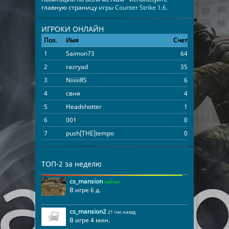
главную страницу
игры Counter Strike 1.6
.
ИГРОКИ ОНЛАЙН
Поз.
Имя
Счет
Время
1
Saimon73
64
00:51:22
2
razryad
35
00:20:03
3
NiiiiiiRS
6
00:11:20
4
свня
4
00:09:06
5
Headshotter
1
00:04:41
6
001
0
00:01:36
7
push[THE]tempo
0
00:01:21
ТОП-2 за неделю
cs_mansion
сейчас
В игре 6 д.
cs_mansion2
21 час назад
В игре 4 мин.