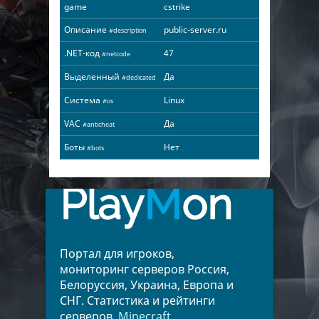
game
cstrike
Описание
public-server.ru
#description
.NET-код
47
#netcode
Выделенный
Да
#dedicated
Система
Linux
#os
VAC
Да
#anticheat
Боты
Нет
#bots
Play
M
on
Портал для игроков,
мониторинг серверов Россия,
Белоруссия, Украина, Европа и
СНГ. Статистика и рейтинги
серверов.
Minecraft