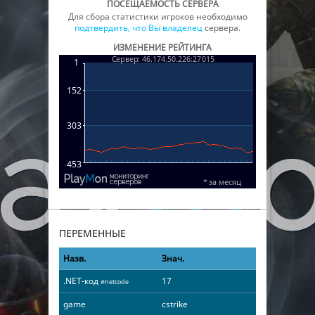
ПОСЕЩАЕМОСТЬ СЕРВЕРА
Для сбора статистики игроков необходимо
подтвердить, что Вы владелец
сервера.
ИЗМЕНЕНИЕ РЕЙТИНГА
ПЕРЕМЕННЫЕ
Назв.
Знач.
.NET-код
17
#netcode
game
cstrike