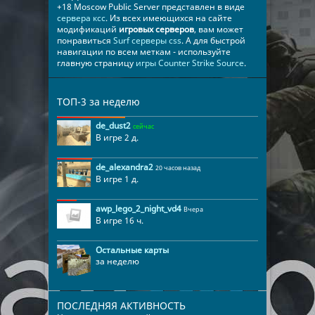
+18 Moscow Public Server представлен в виде
сервера ксс
. Из всех имеющихся на сайте
модификаций
игровых серверов
, вам может
понравиться
Surf серверы css
. А для быстрой
навигации по всем меткам - используйте
главную страницу
игры Counter Strike Source
.
ТОП-3 за неделю
de_dust2
сейчас
В игре 2 д.
de_alexandra2
20 часов назад
В игре 1 д.
awp_lego_2_night_vd4
Вчера
В игре 16 ч.
Остальные карты
за неделю
ПОСЛЕДНЯЯ АКТИВНОСТЬ