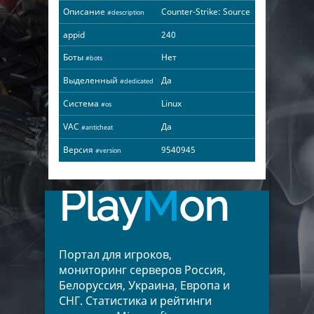
Описание
Counter-Strike: Source
#description
appid
240
Боты
Нет
#bots
Выделенный
Да
#dedicated
Система
Linux
#os
VAC
Да
#anticheat
Версия
9540945
#version
Play
M
on
Портал для игроков,
мониторинг серверов Россия,
Белоруссия, Украина, Европа и
СНГ. Статистика и рейтинги