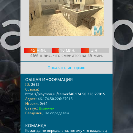
45 мин.
110 мин.
3 ч.
46% шанс, что сменится за 45 мин.
Показать историю
ОБЩАЯ ИНФОРМАЦИЯ
ID:
2612
Ссылка:
https://playmon.ru/server/46.174.50.226:27015
Адрес:
46.174.50.226:27015
Игроки:
0/64
Статус:
Включен
Владелец:
Не определён
КОМАНДА
Команда не определена, потому что владелец