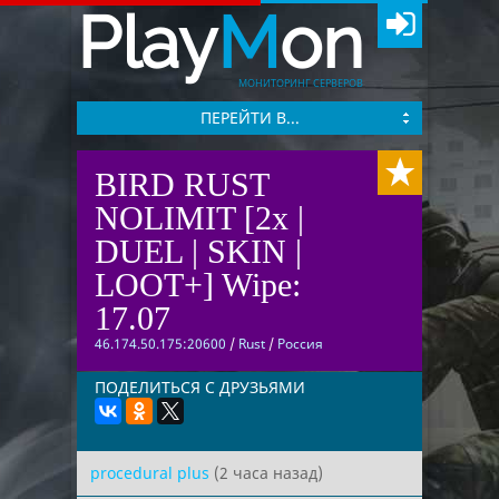
Play
M
on
МОНИТОРИНГ СЕРВЕРОВ
ПЕРЕЙТИ В...
BIRD RUST
NOLIMIT [2x |
DUEL | SKIN |
LOOT+] Wipe:
17.07
46.174.50.175:20600
/
Rust
/
Россия
ПОДЕЛИТЬСЯ С ДРУЗЬЯМИ
procedural plus
(2 часа назад)