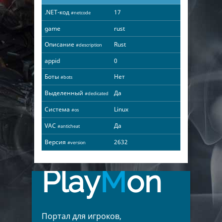
.NET-код
17
#netcode
game
rust
Описание
Rust
#description
appid
0
Боты
Нет
#bots
Выделенный
Да
#dedicated
Система
Linux
#os
VAC
Да
#anticheat
Версия
2632
#version
Play
M
on
Портал для игроков,