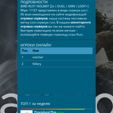
ПОДРОБНОСТИ
BIRD RUST NOLIMIT [2x | DUEL | SKIN | LOOT+]
Wipe: 17.07 представлен в виде
сервера раст
.
Из всех имеющихся на сайте модификаций
игровых серверов
, наша система поставила
метку
Loot сервера rust
. В нашем
мониторинге
игровых серверов
вы так же можете найти
быструю навигацию по всем меткам -
используйте главную страницу
игры Rust
.
ИГРОКИ ОНЛАЙН
Поз.
Имя
Время
1
mitchel
02:50:57
2
hillary
00:28:09
ТОП-1 за неделю
Procedural Plus
сейчас