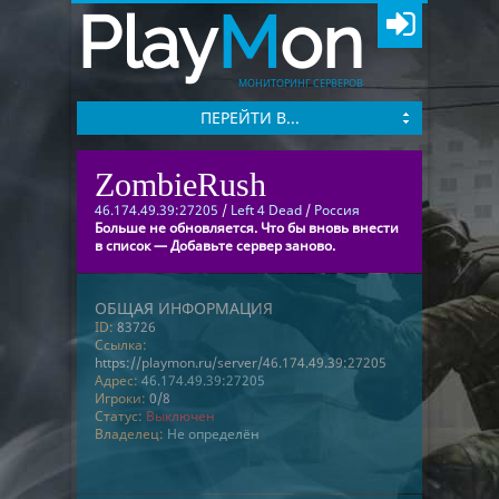
Play
M
on
МОНИТОРИНГ СЕРВЕРОВ
ПЕРЕЙТИ В...
ZombieRush
46.174.49.39:27205
/
Left 4 Dead
/
Россия
Больше не обновляется. Что бы вновь внести
в список — Добавьте сервер заново.
ОБЩАЯ ИНФОРМАЦИЯ
ID:
83726
Ссылка:
https://playmon.ru/server/46.174.49.39:27205
Адрес:
46.174.49.39:27205
Игроки:
0/8
Статус:
Выключен
Владелец:
Не определён