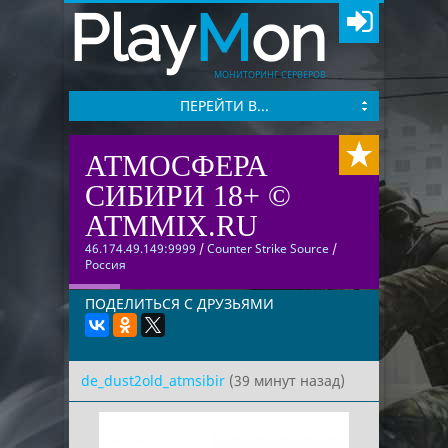
Play
M
on
МОНИТОРИНГ СЕРВЕРОВ
ПЕРЕЙТИ В...
АТМОСФЕРА
СИБИРИ 18+ ©
ATMMIX.RU
46.174.49.149:9999
/
Counter Strike Source
/
Россия
ПОДЕЛИТЬСЯ С ДРУЗЬЯМИ
de_dust2old_atmsibir
(39 минут назад)