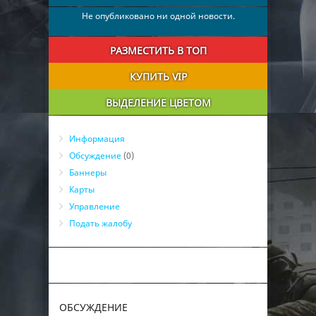
27
YLTRAS_88_*)
0
02:16:42
Не опубликовано ни одной новости.
28
Tкач<3Сибиряк
0
02:13:22
29
DEMON
0
02:06:10
РАЗМЕСТИТЬ В ТОП
30
ЖЕКА Frankfurt 84
0
00:01:00
КУПИТЬ VIP
31
любовник BOT Z's
0
00:00:54
32
СССР
0
03:43:20
бот
ВЫДЕЛЕНИЕ ЦВЕТОМ
33
Striptizer
0
03:43:20
бот
34
^NUB9IRA^
0
03:43:20
бот
Информация
Обсуждение
(0)
Баннеры
Карты
Управление
Подать жалобу
ОБСУЖДЕНИЕ