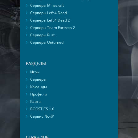
Серверы Minecraft
Серверы Left 4 Dead
Серверы Left 4 Dead 2
Серверы Team Fortress 2
Серверы Rust
Серверы Unturned
РАЗДЕЛЫ
Игры
Серверы
Команды
Профили
Карты
BOOST CS 1.6
Сервис No-IP
СТРАНИЦЫ