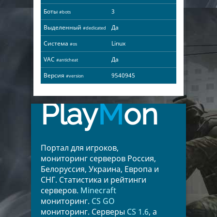
Боты
3
#bots
Выделенный
Да
#dedicated
Система
Linux
#os
VAC
Да
#anticheat
Версия
9540945
#version
Play
M
on
Портал для игроков,
мониторинг серверов Россия,
Белоруссия, Украина, Европа и
СНГ. Статистика и рейтинги
серверов.
Minecraft
мониторинг.
CS GO
мониторинг. Серверы
CS 1.6
, а