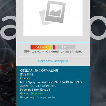
34 мин.
3 ч.
89% шанс, что сменится за 34 мин.
Показать историю
ОБЩАЯ ИНФОРМАЦИЯ
ID:
35813
Ссылка:
https://playmon.ru/server/46.174.49.149:9999
Адрес:
46.174.49.149:9999
Игроки:
34/64
Боты:
3
Статус:
Включен
Владелец:
Не определён