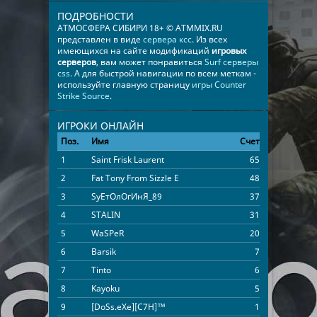
ПОДРОБНОСТИ
АТМОСФЕРА СИБИРИ 18+ © ATMMIX.RU
представлен в виде
сервера ксс
. Из всех
имеющихся на сайте модификаций
игровых
серверов
, вам может понравиться
Surf серверы
css
. А для быстрой навигации по всем меткам -
используйте главную страницу
игры Counter
Strike Source
.
ИГРОКИ ОНЛАЙН
Поз.
Имя
Счет
Время
1
Saint Frisk Laurent
65
01:17:18
2
Fat Tony From Sizzle E
48
02:25:51
3
SуЕтОлОгИнЯ_89
37
03:29:38
4
STALIN
31
00:36:06
5
WaSPeR
20
00:33:51
6
Barsik
7
01:11:21
7
Tinto
6
01:24:35
8
Kayoku
5
06:51:55
9
[DoSs.eXe][C7H]™
1
04:56:11