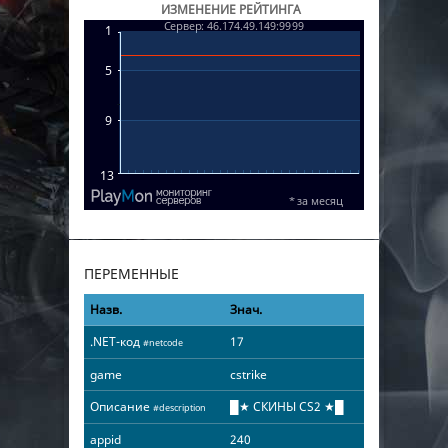
ИЗМЕНЕНИЕ РЕЙТИНГА
ПЕРЕМЕННЫЕ
Назв.
Знач.
.NET-код
17
#netcode
game
cstrike
Описание
█★ СКИНЫ СS2 ★█
#description
appid
240