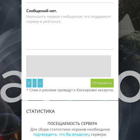
Сообщений нет.
Напишите первое сообщение, это поддержит
сервер в рейтинге.
b
i
u
Отправить
* Спам и реклама приведут к блокировке аккаунта.
СТАТИСТИКА
ПОСЕЩАЕМОСТЬ СЕРВЕРА
Для сбора статистики игроков необходимо
подтвердить, что Вы владелец
сервера.