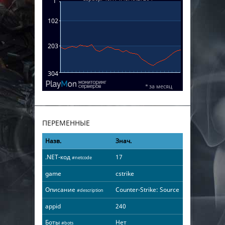
ПЕРЕМЕННЫЕ
Назв.
Знач.
.NET-код
17
#netcode
game
cstrike
Описание
Counter-Strike: Source
#description
appid
240
Боты
Нет
#bots