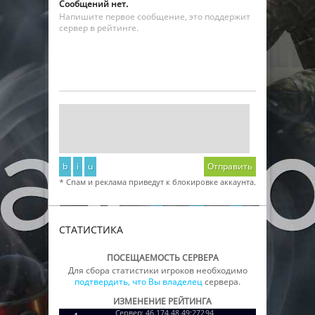
Сообщений нет.
Напишите первое сообщение, это поддержит
сервер в рейтинге.
b
i
u
Отправить
* Спам и реклама приведут к блокировке аккаунта.
СТАТИСТИКА
ПОСЕЩАЕМОСТЬ СЕРВЕРА
Для сбора статистики игроков необходимо
подтвердить, что Вы владелец
сервера.
ИЗМЕНЕНИЕ РЕЙТИНГА