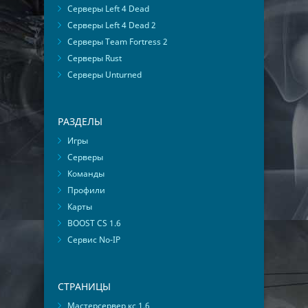
Серверы Left 4 Dead
Серверы Left 4 Dead 2
Серверы Team Fortress 2
Серверы Rust
Серверы Unturned
РАЗДЕЛЫ
Игры
Серверы
Команды
Профили
Карты
BOOST CS 1.6
Сервис No-IP
СТРАНИЦЫ
Мастерсервер кс 1.6