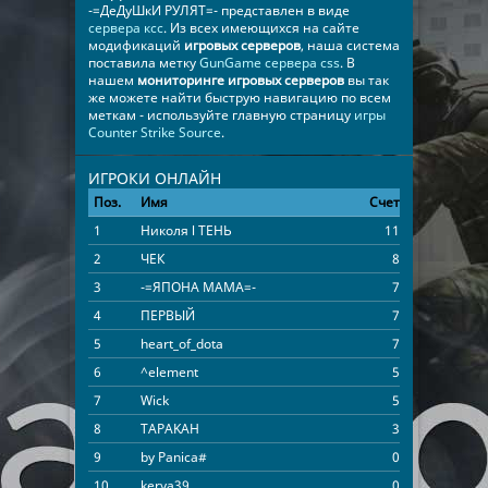
-=ДеДуШкИ РУЛЯТ=- представлен в виде
сервера ксс
. Из всех имеющихся на сайте
модификаций
игровых серверов
, наша система
поставила метку
GunGame сервера css
. В
нашем
мониторинге игровых серверов
вы так
же можете найти быструю навигацию по всем
меткам - используйте главную страницу
игры
Counter Strike Source
.
ИГРОКИ ОНЛАЙН
Поз.
Имя
Счет
Время
1
Николя l ТЕНЬ
11
01:15:15
2
ЧЕК
8
01:39:13
3
-=ЯПОНА МАМА=-
7
01:10:36
4
ПЕРВЫЙ
7
00:52:37
5
heart_of_dota
7
00:17:33
6
^element
5
01:18:13
7
Wick
5
00:36:48
8
TAPAKAH
3
01:36:24
9
by Panica#
0
00:10:17
10
kerya39
0
00:01:39