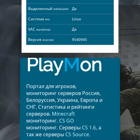
Выделенный
Да
#dedicated
Система
Linux
#os
VAC
Да
#anticheat
Версия
9540945
#version
Play
M
on
Портал для игроков,
мониторинг серверов Россия,
Белоруссия, Украина, Европа и
СНГ. Статистика и рейтинги
серверов.
Minecraft
мониторинг.
CS GO
мониторинг. Серверы
CS 1.6
, а
так же серверы
CS Source
.