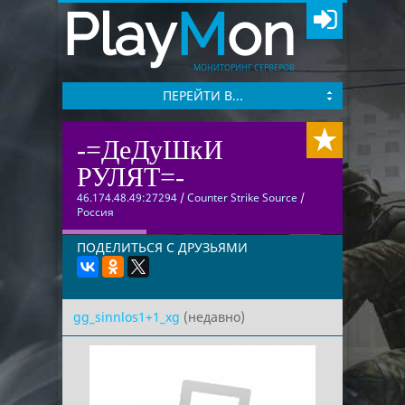
Play
M
on
МОНИТОРИНГ СЕРВЕРОВ
ПЕРЕЙТИ В...
-=ДеДуШкИ
РУЛЯТ=-
46.174.48.49:27294
/
Counter Strike Source
/
Россия
ПОДЕЛИТЬСЯ С ДРУЗЬЯМИ
gg_sinnlos1+1_xg
(недавно)