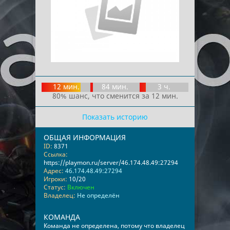
12 мин.
84 мин.
3 ч.
80% шанс, что сменится за 12 мин.
Показать историю
ОБЩАЯ ИНФОРМАЦИЯ
ID:
8371
Ссылка:
https://playmon.ru/server/46.174.48.49:27294
Адрес:
46.174.48.49:27294
Игроки:
10/20
Статус:
Включен
Владелец:
Не определён
КОМАНДА
Команда не определена, потому что владелец