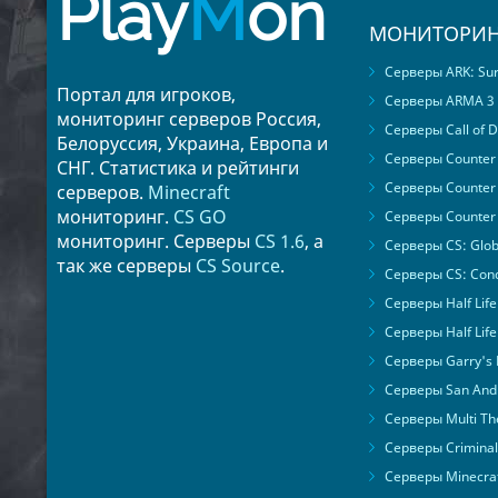
Play
M
on
МОНИТОРИН
Серверы ARK: Surv
Портал для игроков,
Серверы ARMA 3
мониторинг серверов Россия,
Серверы Call of D
Белоруссия, Украина, Европа и
Серверы Counter S
СНГ. Статистика и рейтинги
Серверы Counter 
серверов.
Minecraft
мониторинг.
CS GO
Серверы Counter 
мониторинг. Серверы
CS 1.6
, а
Серверы CS: Glob
так же серверы
CS Source
.
Серверы CS: Cond
Серверы Half Life
Серверы Half Life
Серверы Garry's
Серверы San Andr
Серверы Multi The
Серверы Criminal 
Серверы Minecra