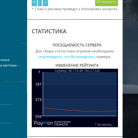
b
i
u
Отправить
* Спам и реклама приведут к блокировке аккаунта.
СТАТИСТИКА
ПОСЕЩАЕМОСТЬ СЕРВЕРА
Для сбора статистики игроков необходимо
подтвердить, что Вы владелец
сервера.
 наша
м меткам -
ИЗМЕНЕНИЕ РЕЙТИНГА