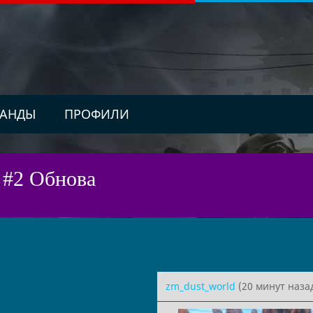
АНДЫ
ПРОФИЛИ
 #2 Обнова
zm_dust_world
(20 минут наза