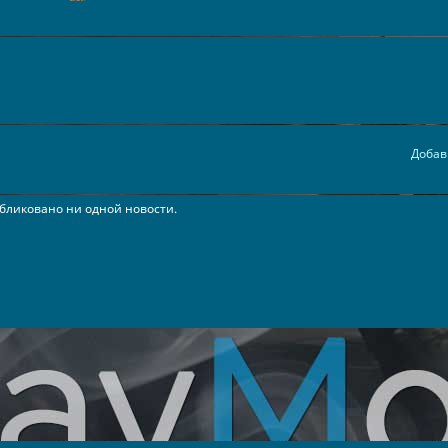
Добав
бликовано ни одной новости.