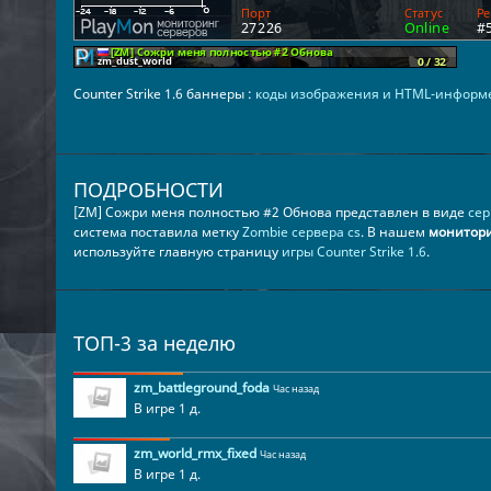
Counter Strike 1.6 баннеры :
коды изображения и HTML-информ
ПОДРОБНОСТИ
[ZM] Сожри меня полностью #2 Обнова представлен в виде
сер
система поставила метку
Zombie сервера cs
. В нашем
монитори
используйте главную страницу
игры Counter Strike 1.6
.
ТОП-3 за неделю
zm_battleground_foda
Час назад
В игре 1 д.
zm_world_rmx_fixed
Час назад
В игре 1 д.