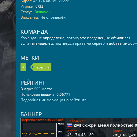
Адрес:
46.174.48.180:27226
Игроки:
0/32
Статус:
Включен
Владелец:
Не определён
КОМАНДА
Команда не определена, потому что владелец не объявился.
Если ты владелец,
подтверди права на сервер
и добавь информ
МЕТКИ
+
Zombie
РЕЙТИНГ
В игре: 503 место
Поисковая выдача: 0.06771
Подробная информация о рейтинге
БАННЕР