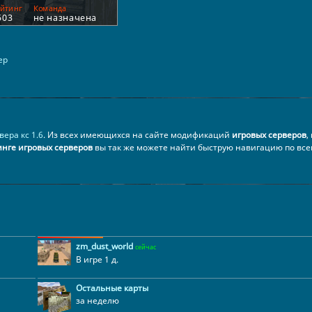
ер
вера кс 1.6
. Из всех имеющихся на сайте модификаций
игровых серверов
,
нге игровых серверов
вы так же можете найти быструю навигацию по все
zm_dust_world
сейчас
В игре 1 д.
Остальные карты
за неделю