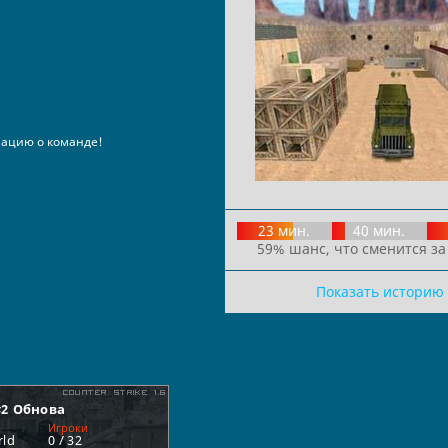
ацию о команде!
23 мин.
40 мин.
59% шанс, что сменится за
Показать историю