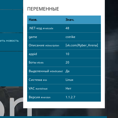
ПЕРЕМЕННЫЕ
Назв.
Знач.
.NET-код
48
#netcode
game
cstrike
ить новость
Описание
[vk.com/Kyber_Arena]
#description
appid
10
Боты
20
#bots
Выделенный
Да
#dedicated
Система
Linux
#os
VAC
Нет
#anticheat
Версия
1.1.2.7
#version