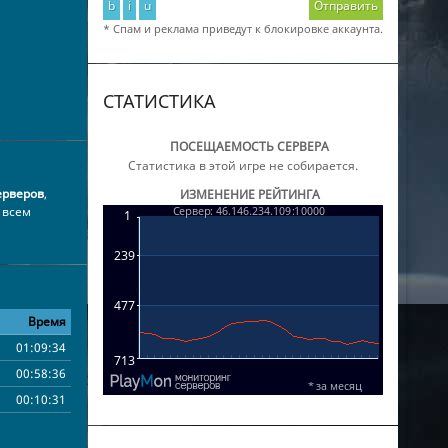
b
i
u
Отправить
* Спам и реклама приведут к блокировке аккаунта.
СТАТИСТИКА
ПОСЕЩАЕМОСТЬ СЕРВЕРА
Статистика в этой игре не собирается.
ерверов
,
ИЗМЕНЕНИЕ РЕЙТИНГА
 всем
Время
01:09:34
00:58:36
00:10:31