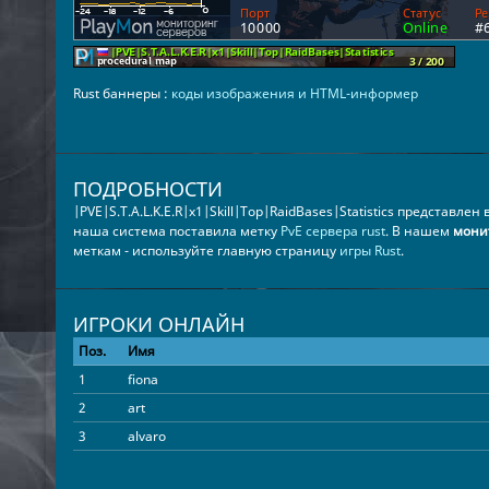
Rust баннеры :
коды изображения и HTML-информер
ПОДРОБНОСТИ
|PVE|S.T.A.L.K.E.R|x1|Skill|Top|RaidBases|Statistics представлен
наша система поставила метку
PvE сервера rust
. В нашем
мони
меткам - используйте главную страницу
игры Rust
.
ИГРОКИ ОНЛАЙН
Поз.
Имя
1
fiona
2
art
3
alvaro