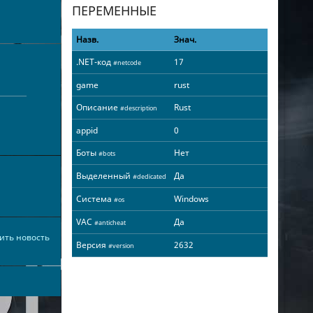
ПЕРЕМЕННЫЕ
Назв.
Знач.
.NET-код
17
#netcode
game
rust
Описание
Rust
#description
appid
0
Боты
Нет
#bots
Выделенный
Да
#dedicated
Система
Windows
#os
VAC
Да
#anticheat
ить новость
Версия
2632
#version