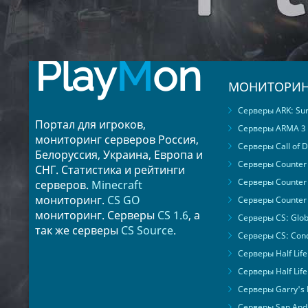
Play
M
on
МОНИТОРИН
Серверы ARK: Surv
Портал для игроков,
Серверы ARMA 3
мониторинг серверов Россия,
Серверы Call of D
Белоруссия, Украина, Европа и
Серверы Counter S
СНГ. Статистика и рейтинги
Серверы Counter 
серверов.
Minecraft
мониторинг.
CS GO
Серверы Counter 
мониторинг. Серверы
CS 1.6
, а
Серверы CS: Glob
так же серверы
CS Source
.
Серверы CS: Cond
Серверы Half Life
Серверы Half Life
Серверы Garry's
Серверы San Andr