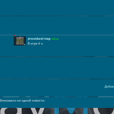
procedural map
сейчас
В игре 4 ч.
Добав
бликовано ни одной новости.