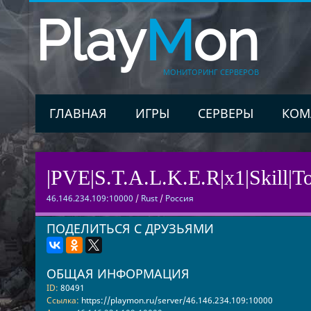
Play
M
on
МОНИТОРИНГ СЕРВЕРОВ
ГЛАВНАЯ
ИГРЫ
СЕРВЕРЫ
КОМ
|PVE|S.T.A.L.K.E.R|x1|Skill|To
46.146.234.109:10000
/
Rust
/
Россия
ПОДЕЛИТЬСЯ С ДРУЗЬЯМИ
ОБЩАЯ ИНФОРМАЦИЯ
ID:
80491
Ссылка:
https://playmon.ru/server/46.146.234.109:10000