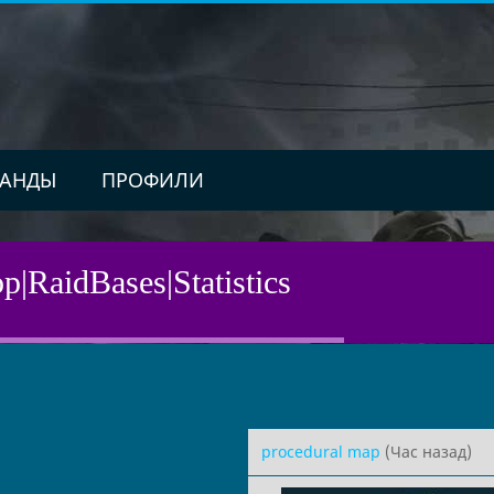
АНДЫ
ПРОФИЛИ
p|RaidBases|Statistics
procedural map
(Час назад)