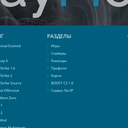
Г
РАЗДЕЛЫ
ival Evolved
Игры
Серверы
uty 4
Команды
trike 1.6
Профили
Strike 2
Карты
Strike Source
BOOST CS 1.6
al Offensive
Сервис No-IP
ition Zero
 1
 2
 Mod
eas Multiplayer