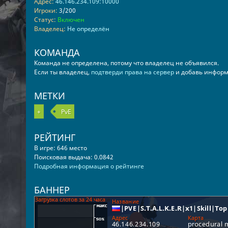
Адрес:
46.146.234.109:10000
Игроки:
3/200
Статус:
Включен
Владелец:
Не определён
КОМАНДА
Команда не определена, потому что владелец не объявился.
Если ты владелец,
подтверди права на сервер
и добавь информ
МЕТКИ
+
PvE
РЕЙТИНГ
В игре: 646 место
Поисковая выдача: 0.0842
Подробная информация о рейтинге
БАННЕР