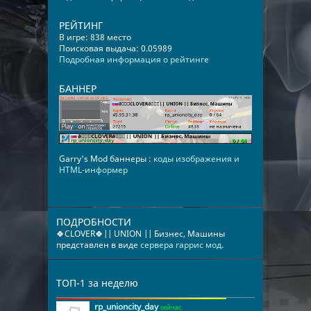
РЕЙТИНГ
В игре: 838 место
Поисковая выдача: 0.05989
Подробная информация о рейтинге
БАННЕР
Garry's Mod баннеры :
коды изображения и
HTML-информер
ПОДРОБНОСТИ
🍀CLOVER🍀|| UNION || Бизнес, Машины
представлен в виде
сервера гаррис мод
.
ТОП-1 за неделю
rp_unioncity_day
сейчас