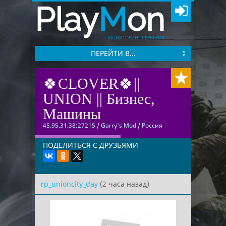
Play
M
on
МОНИТОРИНГ СЕРВЕРОВ
ПЕРЕЙТИ В...
🍀CLOVER🍀||
UNION || Бизнес,
Машины
45.95.31.38:27215
/
Garry's Mod
/
Россия
ПОДЕЛИТЬСЯ С ДРУЗЬЯМИ
rp_unioncity_day
(2 часа назад)