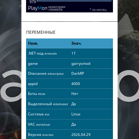
ПЕРЕМЕННЫЕ
Назв.
Знач.
.NET-код
17
#netcode
game
garrysmod
Описание
DarkRP
#description
appid
4000
Боты
Нет
#bots
Выделенный
Да
#dedicated
Система
Linux
#os
VAC
Да
#anticheat
Версия
2026.04.29
#version