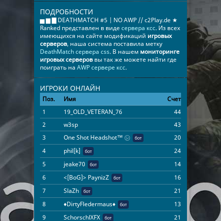
ПОДРОБНОСТИ
▅ ▆ ▇ DEATHMATCH #5 | NO AWP // c2Play.de ★
Ranked представлен в виде
сервера ксс
. Из всех
имеющихся на сайте модификаций
игровых
серверов
, наша система поставила метку
DeathMatch сервера css
. В нашем
мониторинге
игровых серверов
вы так же можете найти где
поиграть на
AWP сервере ксс
.
ИГРОКИ ОНЛАЙН
Поз.
Имя
Счет
Время
1
19_OLD_VETERAN_76
44
00:12:05
2
w3sp
43
00:09:16
3
One Shot Headshot™ ㋛
20
22:54:11
бот
4
phil[k]
24
22:54:11
бот
5
jeake70
14
22:54:11
бот
6
<[BoG]> PaynizZ
16
22:54:11
бот
7
SlaZh
21
22:54:11
бот
8
♦DirtyFledermaus♦
13
22:54:11
бот
9
SchorschlXFX
21
22:54:11
бот