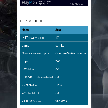
ПЕРЕМЕННЫЕ
Назв.
Знач.
.NET-код
17
#netcode
game
cstrike
Описание
Counter-Strike: Source
#description
appid
240
Боты
22
#bots
Выделенный
Да
#dedicated
Система
Linux
#os
VAC
Да
#anticheat
Версия
9540945
#version