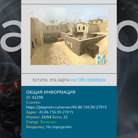
Кстати, эта карта
на 145 серверах
ОБЩАЯ ИНФОРМАЦИЯ
ID:
62298
Ссылка:
https://playmon.ru/server/45.86.156.95:27015
Адрес:
45.86.156.95:27015
Игроки:
24/64
Боты:
22
Статус:
Включен
Владелец:
Не определён