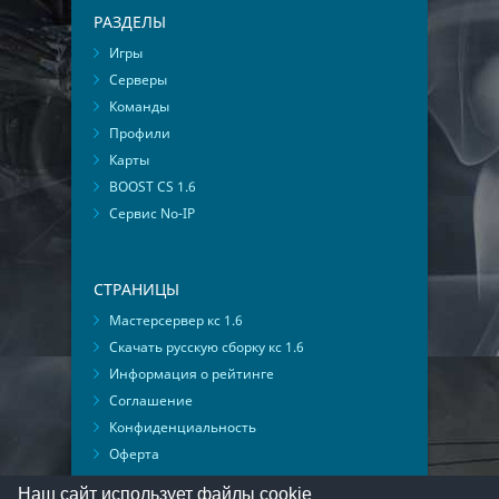
РАЗДЕЛЫ
Игры
Серверы
Команды
Профили
Карты
BOOST CS 1.6
Сервис No-IP
СТРАНИЦЫ
Мастерсервер кс 1.6
Скачать русскую сборку кс 1.6
Информация о рейтинге
Соглашение
Конфиденциальность
Оферта
Мониторинг ВКонтакте
Наш сайт использует файлы cookie