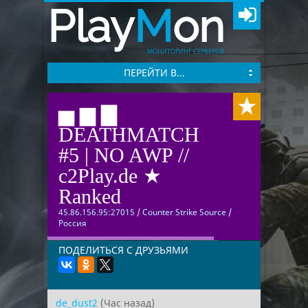
Play
M
on
МОНИТОРИНГ СЕРВЕРОВ
ПЕРЕЙТИ В...
▅ ▆ ▇
DEATHMATCH
#5 | NO AWP //
c2Play.de ★
Ranked
45.86.156.95:27015
/
Counter Strike Source
/
Россия
ПОДЕЛИТЬСЯ С ДРУЗЬЯМИ
de_dust2
(Час назад)